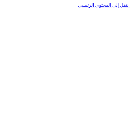
نتقل إلى المحتوى الرئيسي