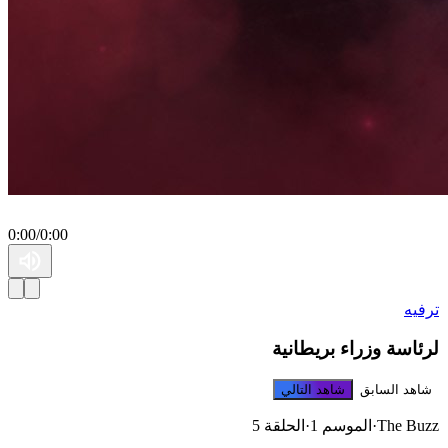
0:00
/
0:00
رفيه‎
رئاسة وزراء بريطانية
شاهد السابق
شاهد التالي
The Buz
·
الموسم 1
·
الحلقة 5