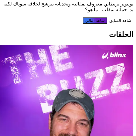
وتيوبر بريطاني معروف بمقالبه وتحدياته يترشح لخلافة سوناك لكنه
دأ حملته بمقلب.. ما هو؟
شاهد السابق
شاهد التالي
لحلقات