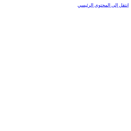
انتقل إلى المحتوى الرئيسي