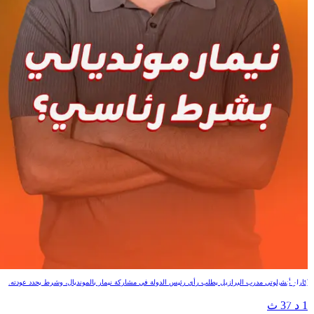
نيمار مونديالي بشرط رئاسي؟
كارلو أنشيلوتي مدرب البرازيل يطلب رأي رئيس الدولة في مشاركة نيمار بالمونديال، وشرط يحدد عودته.
1 د 37 ث