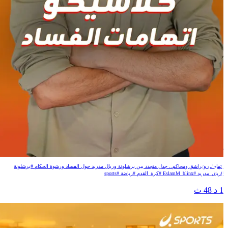
كلاسيكو اتهامات الفساد
اتهامات وتراشق ومحاكم.. جدل متجدد بين برشلونة وريال مدريد حول الفساد ورشوة الحكام #برشلونة
#ريال_مدريد #EslamM_blinx #كرة_القدم #رياضة #sports
1 د 48 ث