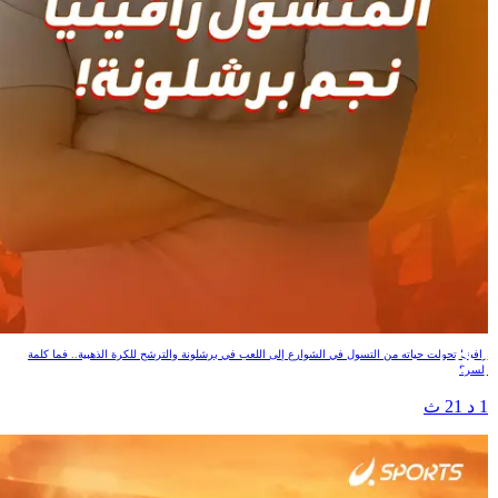
المتسول رافينيا نجم برشلونة!
رافينيا تحولت حياته من التسول في الشوارع إلى اللعب في برشلونة والترشح للكرة الذهبية.. فما كلمة
السر؟
1 د 21 ث