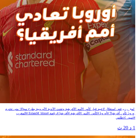
أوروبا تعادي أمم أفريقيا؟
المغرب يرفض استغلال لاعبيه قبل كأس الأمم الأفريقية وتعنت الأندية الأوروبية يطرح سؤالا: متى تحترم
أوروبا كأس أفريقيا؟ #أوروبا #كأس_الأمم_الأفريقية #أفريقيا #رياضة #EslamM_blinx #المغرب
#أسود_الأطلس
1 د 20 ث