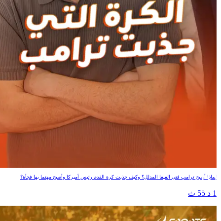
الكرة التي جذبت ترامب
لماذا أصبح ترامب فتى الفيفا المدلل؟ وكيف جذبت كرة القدم رئيس أميركا وأصبح مهتما بها فجأة؟
1 د 55 ث