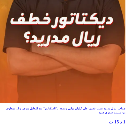
ديكتاتور خطف ريال مدريد؟
جماهير ريال مدريد تصب غضبها على كيليان مبابي وتصفه بـ"الديكتاتور" بعد التعادل مع جيرونا.. ومخاوف
من موسم صفري جديد
1 د 15 ث