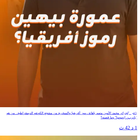
عمورة بيهين رموز أفريقيا؟
لاعب الجزائر محمد الأمين متهم بإهانة رموز أفريقيا والسخرية من مشجع الكونغو الديمقراطية.. من هو
"باتريس لومومبا" وما قصته؟
1 د 42 ث