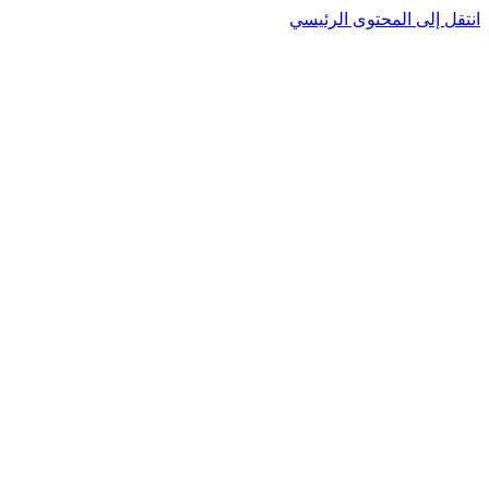
نتقل إلى المحتوى الرئيسي