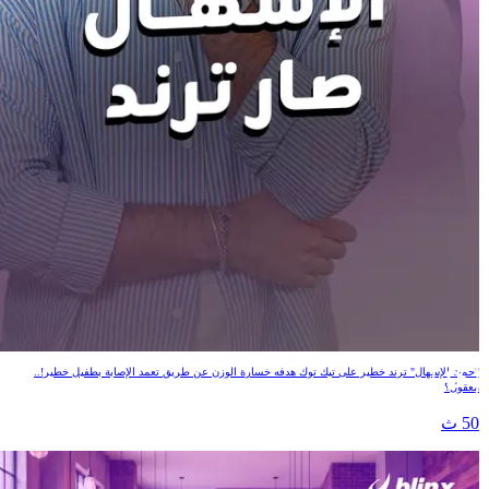
الإسهال صار ترند
"حمية الإسهال" ترند خطير على تيك توك هدفه خسارة الوزن عن طريق تعمد الإصابة بطفيل خطير!..
معقول؟
50 ث