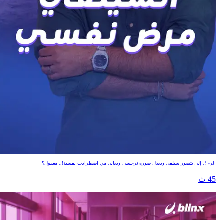
السيلفي مرض نفسي
الرجل إلي بتصور سيلفي وبعدل صوره نرجسي ويعاني من اضطرابات نفسية!.. معقول؟
45 ث