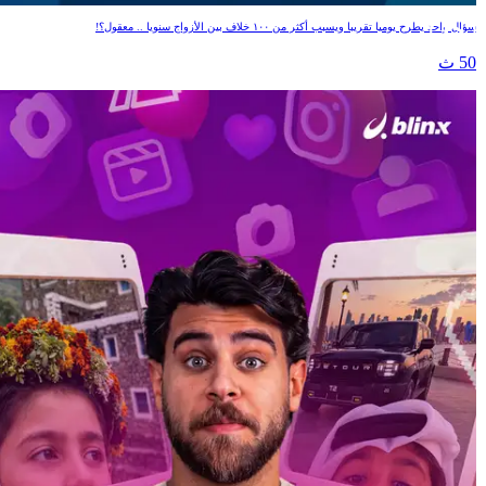
سؤال واحد يطرح يوميا تقريبا ويسبب أكثر من ١٠٠ خلاف بين الأزواج سنويا .. معقول؟!
50 ث