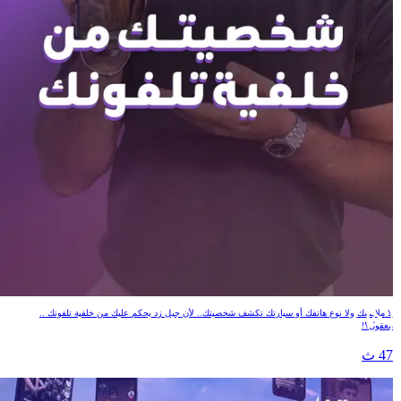
شخصيتك من خلفية تلفونك
لا ملابسك ولا نوع هاتفك أو سيارتك تكشف شخصيتك.. لأن جيل زد يحكم عليك من خلفية تلفونك ..
معقول؟!
47 ث