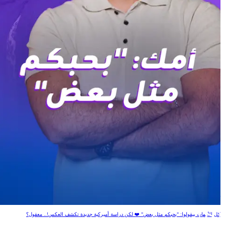
أمك: "بحبكم مثل بعض"
كل الأمهات بيقولوا: "بحبكم مثل بعض" ❤️ لكن دراسة أميركية جديدة تكشف العكس!.. معقول؟