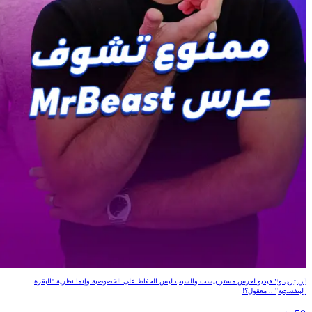
ممنوع تشوف عرس MrBeast
لن ترى ولا فيديو لعرس مستر بيست والسبب ليس الحفاظ على الخصوصية وإنما نظرية "البقرة
البنفسجية" .. معقول؟!