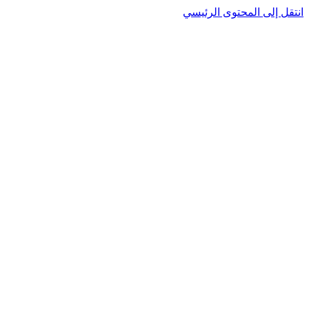
نتقل إلى المحتوى الرئيسي