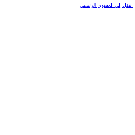
انتقل إلى المحتوى الرئيسي