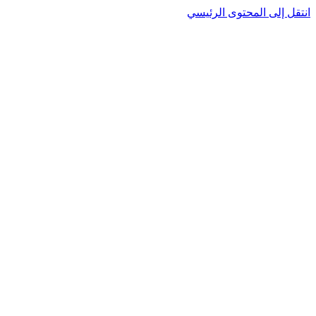
انتقل إلى المحتوى الرئيسي