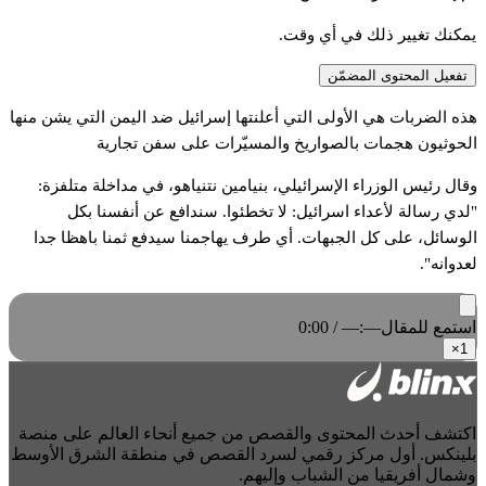
يمكنك تغيير ذلك في أي وقت.
تفعيل المحتوى المضمّن
هذه الضربات هي الأولى التي أعلنتها إسرائيل ضد اليمن التي يشن منها
الحوثيون هجمات بالصواريخ والمسيّرات على سفن تجارية
وقال رئيس الوزراء الإسرائيلي، بنيامين نتنياهو، في مداخلة متلفزة:
"لدي رسالة لأعداء اسرائيل: لا تخطئوا. سندافع عن أنفسنا بكل
الوسائل، على كل الجبهات. أي طرف يهاجمنا سيدفع ثمنا باهظا جدا
لعدوانه".
استمع للمقال
0:00 / —:—
×
1
اكتشف أحدث المحتوى والقصص من جميع أنحاء العالم على منصة
بلينكس. أول مركز رقمي لسرد القصص في منطقة الشرق الأوسط
وشمال أفريقيا من الشباب وإليهم.