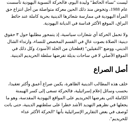
يست
"نساء
الحائط"
وليدة
اليوم،
فالحركة
النسوية
اليهودية
تأسست
ام
1988،
وتخوض
منذ
ذلك
الحين
معركة
متواصلة
من
أجل
انتزاع
حق
لمرأة
اليهودية
في
ممارسة
شعائرها
الدينية
بحرية
كاملة
عند
حائط
لبراق،
الموقع
الأكثر
قداسة
في
الديانة
اليهودية.
لا
تحمل
الحركة
أي
شعارات
سياسية،
إذ
يتمحور
مطلبها
حول
٣
حقوق
ينية:
الصلاة
بصوت
عالٍ
في
القسم
المخصص
للنساء،
وارتداء
الشال
لديني،
ووضع
"التفيلين"
(قطعتان
من
الجلد
الأسود)،
وكل
ذلك
في
لموقع
الأصلي
لا
في
ساحات
بديلة
تفرضها
سلطة
الحريديم
الدينية.
صل
الصراع
لف
هذه
المطالب
الدينية
الظاهرة،
يكمن
صراع
أعمق
وأكثر
تعقيدا،
حسب
وسائل
إعلام
إسرائيلية،
فالحركة
تسعى
إلى
كسر
الهيمنة
لكاملة
التي
يفرضها
الحريديم
على
المواقع
اليهودية
المقدسة،
وهو
ما
جعلها
في
نظرهم
التهديد
الأشد
خطرا
على
سلطتهم
الدينية،
حتى
باتت
ُوصف
في
بعض
التقارير
الإسرائيلية
بأنها
"الحركة
الأكثر
عداء
لحريديم".