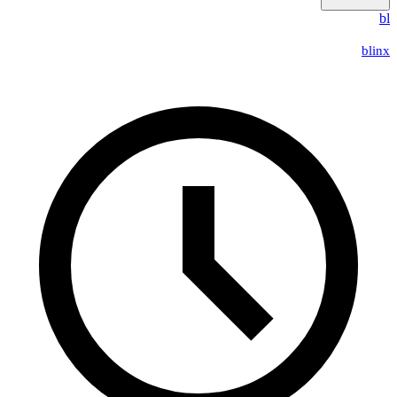
b
blin