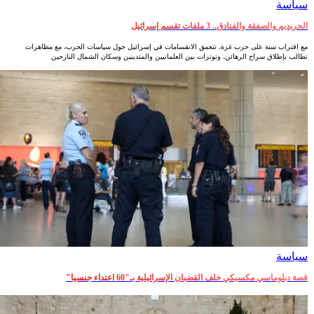
سياسة
الحريديم والصفقة والفنادق.. 3 ملفات تقسم إسرائيل
مع اقتراب سنة على حرب غزة، تتعمق الانقسامات في إسرائيل حول سياسات الحرب، مع مظاهرات
تطالب بإطلاق سراح الرهائن، وتوترات بين العلمانيين والمتدينين وسكان الشمال النازحين
سياسة
قصة دبلوماسي مكسيكي خلف القضبان الإسرائيلية بـ"60 اعتداء جنسيا"