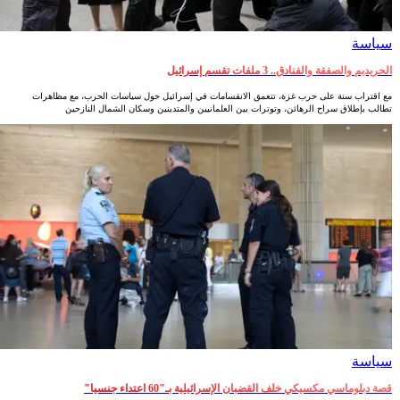
سياسة
الحريديم والصفقة والفنادق.. 3 ملفات تقسم إسرائيل
مع اقتراب سنة على حرب غزة، تتعمق الانقسامات في إسرائيل حول سياسات الحرب، مع مظاهرات
تطالب بإطلاق سراح الرهائن، وتوترات بين العلمانيين والمتدينين وسكان الشمال النازحين
سياسة
قصة دبلوماسي مكسيكي خلف القضبان الإسرائيلية بـ"60 اعتداء جنسيا"