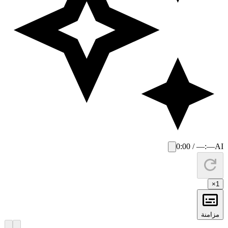
0:00 / —:—
AI
×
1
مزامنة