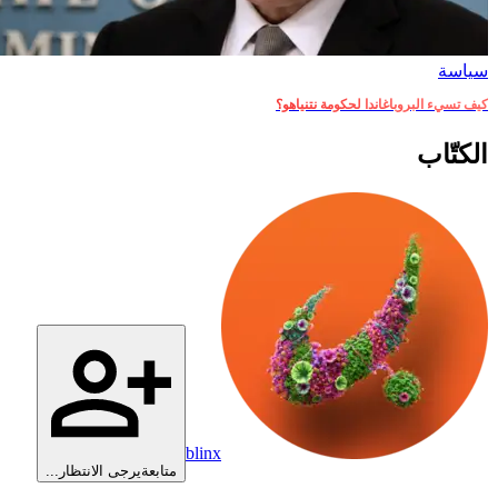
سياسة
كيف تسيء البروباغاندا لحكومة نتنياهو؟
الكتّاب
blinx
متابعة
يرجى الانتظار...