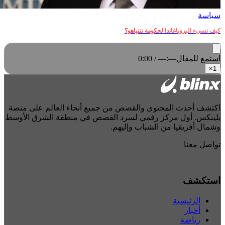
سياسة
كيف تسيء البروباغاندا لحكومة نتنياهو؟
استمع للمقال
0:00 / —:—
×
1
اكتشف أحدث المحتوى والقصص من جميع أنحاء العالم على منصة
بلينكس. أول مركز رقمي لسرد القصص في منطقة الشرق الأوسط
وشمال أفريقيا من الشباب وإليهم.
تواصل معنا
استكشف
الرئيسية
أخبار
رياضة