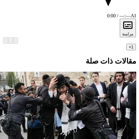
0:00 / —:—
AI
مزامنة
×
1
مقالات ذات صلة