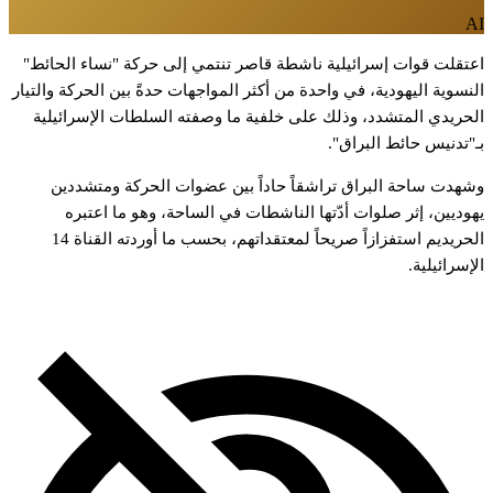
A
عتقلت
قوات
إسرائيلية
ناشطة
قاصر
تنتمي
إلى
حركة
"نساء
الحائط"
لنسوية
اليهودية،
في
واحدة
من
أكثر
المواجهات
حدةً
بين
الحركة
والتيار
لحريدي
المتشدد،
وذلك
على
خلفية
ما
وصفته
السلطات
الإسرائيلية
ـ"تدنيس
حائط
البراق".
شهدت
ساحة
البراق
تراشقاً
حاداً
بين
عضوات
الحركة
ومتشددين
هوديين،
إثر
صلوات
أدّتها
الناشطات
في
الساحة،
وهو
ما
اعتبره
لحريديم
استفزازاً
صريحاً
لمعتقداتهم،
بحسب
ما
أوردته
القناة
14
لإسرائيلية.