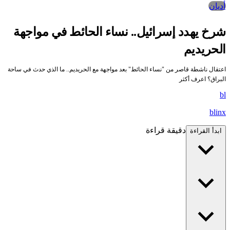
أديان
رخ يهدد إسرائيل.. نساء الحائط في مواجهة
لحريديم
عتقال ناشطة قاصر من "نساء الحائط" بعد مواجهة مع الحريديم.. ما الذي حدث في ساحة
لبراق؟ اعرف أكثر
b
blin
دقيقة قراءة
ابدأ القراءة