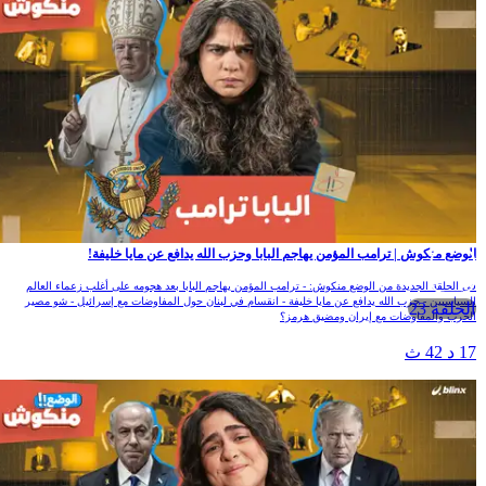
الوضع منكوش | ترامب المؤمن يهاجم البابا وحزب الله يدافع عن مايا خليفة!
في الحلقة الجديدة من الوضع منكوش: - ترامب المؤمن يهاجم البابا بعد هجومه على أغلب زعماء العالم
السياسيين - حزب الله يدافع عن مايا خليفة - انقسام في لبنان حول المفاوضات مع إسرائيل - شو مصير
الحلقة 23
الحرب والمفاوضات مع إيران ومضيق هرمز؟
17 د 42 ث