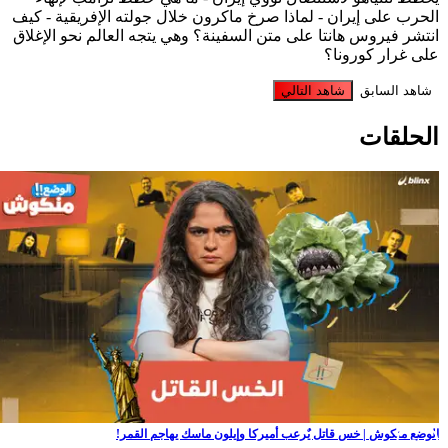
الحرب على إيران - لماذا صرخ ماكرون خلال جولته الإفريقية - كيف
انتشر فيروس هانتا على متن السفينة؟ وهي يتجه العالم نحو الإغلاق
على غرار كورونا؟
شاهد السابق
شاهد التالي
الحلقات
الوضع منكوش | خس قاتل يٌرعب أميركا وإيلون ماسك يهاجم القمر!