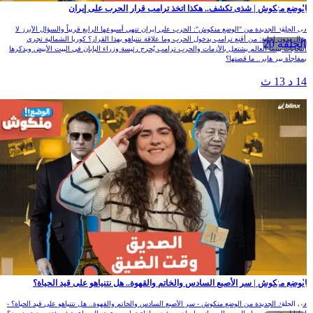
الوضع منكوش | شذى تكشف.. هكذا اتخذ ترامب قرار الحرب على إيران
في الحلقة الجديدة من "الوضع منكوش": الحرب على إيران تنهي أسبوعها الرابع قريباً والسؤال الأبرز لا
يزال بدون إجابة: من أقنع ترامب بدخول الحرب وما علاقة نتنياهو بهذا القرار؟ كوريا الشمالية تجري
الحلقة 20
انتخابات بينما العالم يشتعل بالأزمات والحرب ترامب يٌحرج رئيسة وزراء اليابان في البيت الأبيض ويذكرها
بمفاجأة بير هابر.. ما قصتها؟
14 د 13 ث
الوضع منكوش | سر الأصبع السادس والخاتم والقهوة.. هل نتنياهو على قيد الحياة؟
في الحلقة الجديدة من الوضع منكوش - سر الأصبع السادس والخاتم والقهوة.. هل نتنياهو على قيد الحياة؟ -