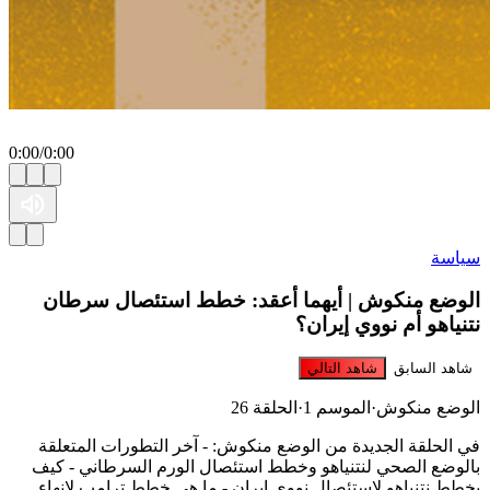
0:00
/
0:00
سياسة
الوضع منكوش | أيهما أعقد: خطط استئصال سرطان
نتنياهو أم نووي إيران؟
شاهد السابق
شاهد التالي
الوضع منكوش
·
الموسم 1
·
الحلقة 26
في الحلقة الجديدة من الوضع منكوش: - آخر التطورات المتعلقة
بالوضع الصحي لنتنياهو وخطط استئصال الورم السرطاني - كيف
يخطط نتنياهو لاستئصال نووي إيران - ما هي خطط ترامب لإنهاء