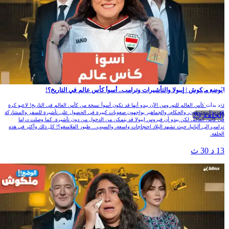
الوضع منكوش | إيبولا والتأشيرات وترامب.. أسوأ كأس عالم في التاريخ؟!
لقد بدأت كأس العالم للتو، ومن الآن يبدو أنها قد تكون أسوأ نسخة من كأس العالم في التاريخ! لاعبو كرة
القدم المحترفون، والحكام، والجماهير يواجهون صعوبات كبيرة في الحصول على تأشيرة للسفر والمشاركة
الحلقة 29
في كأس العالم، لكن يبدو أن فيروس إيبولا قد يتمكن من الدخول من دون تأشيرة. كما وصلت دراما
ترامب إلى ألبانيا، حيث تشهد البلاد احتجاجات واسعة، والسبب... طيور الفلامنغو؟! كل ذلك وأكثر في هذه
الحلقة.
13 د 30 ث