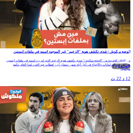
الوضع منكوش | شذى تكشف هوية "الزعيم" غير الموجود اسمه في ملفات إبستين
في الحلقة الجديدة من "الوضع منكوش" شذى تكشف هوية الزعيم الذي لم يرد اسمه في ملفات إبستين
عراكات في البرلمانات والأجواء في أول أيام شهر رمضان أبرز لقطات عيد الحب لهذا العام بنكهة
الحلقة 15
سياسية!
12 د 22 ث