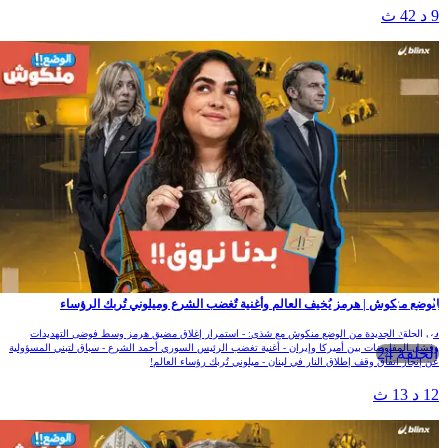
9 د 42 ث
الوضع منكوش | هرمز يُخيف العالم وأغنية تٌغضب الشرع وميلوني تُربك الرؤساء
في الحلقة الجديدة من الوضع منكوش مع شذى: - استمرار إغلاق مضيق هرمز وسط فوضى التهديدات
وفشل المفاوضات بين أميركا وإيران - أغنية تغضب الرئيس السوري أحمد الشرع - سباق لتبني المسؤولية
الحلقة 24
عن إنجاز اتفاق وقف إطلاق النار في لبنان - ميلوني تُربك رؤساء العالم!
12 د 13 ث