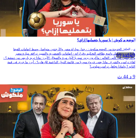
الوضع منكوش | يا سوريا بتعمليها إزاي؟
في الحلقة الجديدة من الوضع منكوش: - جدل مباراة مصر والأرجنتين متواصل وسط اتهامات للفيفا
بالتلاعب وتشكيك واسع بطاقم التحكيم وقراراته - اتهامات بالعنصرية والتمييز ترافق مبارة مصر
الحلقة 35
والأرجنتين في كأس العالم - ماكرون يزور سوريا لأول مرة والسؤال الأبرز: ماذا تريد باريس من دمشق؟ -
لقاء ترامب والشرع.. ماذا يعني خروج سوريا من قائمة الدول الداعمة للإرهاب؟ - أبرز ما جرى في قمة
الناتو ؟ ولماذا تجاهل ترامب ميلوني؟
9 د 44 ث