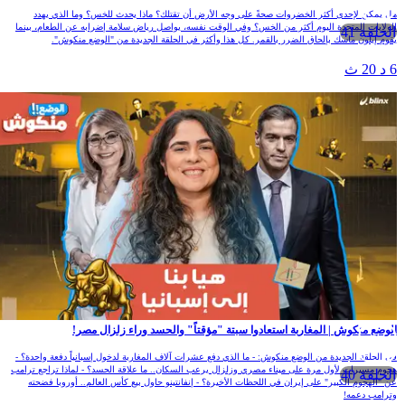
هل يمكن لإحدى أكثر الخضروات صحةً على وجه الأرض أن تقتلك؟ ماذا يحدث للخس؟ وما الذي يهدد
الولايات المتحدة اليوم أكثر من الخس؟ وفي الوقت نفسه، يواصل رياض سلامة إضرابه عن الطعام، بينما
الحلقة 41
يقوم إيلون ماسك بإلحاق الضرر بالقمر. كل هذا وأكثر في الحلقة الجديدة من "الوضع منكوش".
6 د 20 ث
الوضع منكوش | المغاربة استعادوا سبتة "مؤقتاً" والحسد وراء زلزال مصر!
في الحلقة الجديدة من الوضع منكوش: - ما الذي دفع عشرات آلاف المغاربة لدخول إسبانياً دفعة واحدة؟ -
هجوم مسيرات لأول مرة على ميناء مصري وزلزال يرعب السكان.. ما علاقة الحسد؟ - لماذا تراجع ترامب
الحلقة 40
عن "الهجوم الكبير" على إيران في اللحظات الأخيرة؟ - إنفانتينو حاول بيع كأس العالم.. أوروبا فضحته
وترامب دعمه!