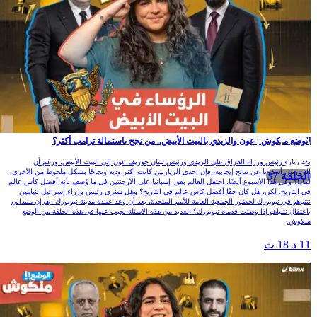
الوضع منكوش | عون والزيدي بالبيت الأبيض.. من نجح باستمالة ترامب أكثر؟
بعد زيارة رئيس وزراء العراق علي الزيدي ورئيس لبنان جوزيف عون إلى البيت الأبيض، ورغم أن
الزيارتين أسفرتا عن نتائج إيجابية، فإن إحدى الزيارتين كانت أكثر ودية ونجاحًا بشكل ملحوظ من الأخرى.
الحلقة 37
لماذا؟ وفي هذا الأسبوع أيضًا، احتفل العالم بفوز إسبانيا على الأرجنتين في ما وُصف بأنه أفضل كأس عالم
في التاريخ. لكن، هل كان حقًا أفضل كأس عالم في التاريخ؟ وهل سنرى رئيس وزراء إسرائيل بنيامين
نتنياهو في نيويورك لحضور الجمعية العامة للأمم المتحدة، بعد أن وعد عمدة مدينة نيويورك زهران ممداني
باعتقال نتنياهو إذا وطئت قدماه نيويورك؟ العديد من هذه الأسئلة نجيب عنها في هذه الحلقة من الوضع
منكوش.
11 د 18 ث