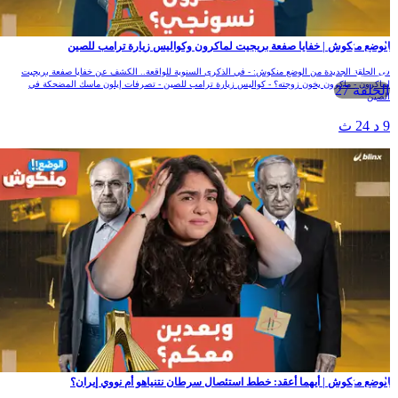
الوضع منكوش | خفايا صفعة بريجيت لماكرون وكواليس زيارة ترامب للصين
في الحلقة الجديدة من الوضع منكوش: - في الذكرى السنوية للواقعة.. الكشف عن خفايا صفعة بريجيت
لماكرون - ماكرون يخون زوجته؟ - كواليس زيارة ترامب للصين - تصرفات إيلون ماسك المضحكة في
الحلقة 27
الصين
9 د 24 ث
الوضع منكوش | أيهما أعقد: خطط استئصال سرطان نتنياهو أم نووي إيران؟