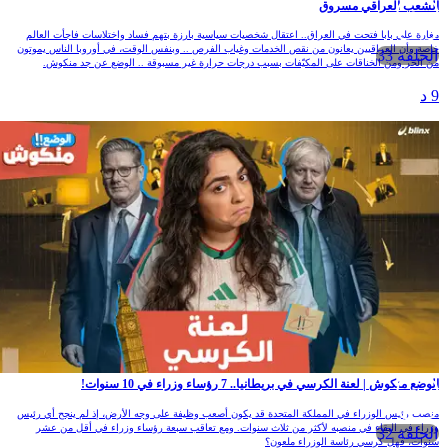
الشعب العراقي مسروق
مغارة علي بابا فتحت في العراق.. اعتقال شخصيات سياسية بارزة بتهم فساد واختلاسات فاجأت العالم
خاصة وأن العراقيين يعانون من نقص الخدمات وغياب الفرص .. وبنفس الوقت، في أوروبا الناس يموتون
الحلقة 33
من الحر ومن الخناقات على المكيّفات بسبب درجات حرارة غير مسبوقة .. الوضع عن جد منكوش.
9 د
الوضع منكوش | لعنة الكرسي في بريطانيا.. 7 رؤساء وزراء في 10 سنوات!
منصب رئيس الوزراء في المملكة المتحدة قد يكون أصعب وظيفة على وجه الأرض، إذ لم ينجح أي رئيس
وزراء في البقاء في منصبه لأكثر من ثلاث سنوات. ومع تعاقب سبعة رؤساء وزراء في أقل من عشر
الحلقة 32
سنوات، فهل كرسي رئاسة الوزراء ملعون؟