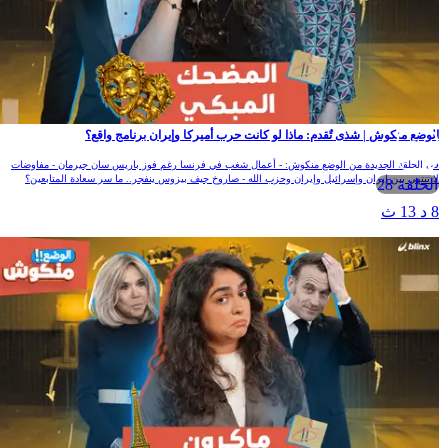
الوضع منكوش | شذى تٌقدم: ماذا لو كانت حرب أميركا وإيران برنامج واقع؟
في الحلقة الجديدة من الوضع منكوش: - أعمال شغب في فرنسا رغم فوز باريس سان جيرمان - مفاوضات
لا تنتهي بين إيران وإسرائيل وإيران وحزب الله - صاروخ جيف بيزوس ينفجر.. ما سر سعادة المتابعين؟
الحلقة 28
8 د 13 ث