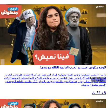
الوضع منكوش | سيناريو الحرب العالمية الثالثة مع شذى!
ما بين "الغضب الملحمي" و"زئير الأسد" وصواريخ إيران التي تطير في كل الاتجاهات، هل تتحول الحرب
الأميركية الإسرائيلية الإيرانية من صراع إقليمي إلى حرب عالمية ثالثة؟ ما السيناريوهات المتوقعة؟ وكيف
الحلقة 17
تستعد إسرائيل للفتك بلبنان بعد إطلاق حزب الله صواريخ على إسرائيل؟ كل ذلك في الحلقة الجديدة من
"الوضع منكوش" مع شذى
8 د 52 ث