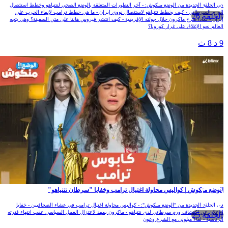
في الحلقة الجديدة من الوضع منكوش: - آخر التطورات المتعلقة بالوضع الصحي لنتنياهو وخطط استئصال
الورم السرطاني - كيف يخطط نتنياهو لاستئصال نووي إيران - ما هي خطط ترامب لإنهاء الحرب على
الحلقة 26
إيران - لماذا صرخ ماكرون خلال جولته الإفريقية - كيف انتشر فيروس هانتا على متن السفينة؟ وهي يتجه
العالم نحو الإغلاق على غرار كورونا؟
9 د 8 ث
الوضع منكوش | كواليس محاولة اغتيال ترامب وخفايا "سرطان نتنياهو"
في الحلقة الجديدة من "الوضع منكوش": - كواليس محاولة اغتيال ترامب في عشاء الصحافيين - خفايا
الإعلان عن اكتشاف ورم سرطاني لدى نتنياهو - ماكرون يمهد لاعتزال العمل السياسي عقب انتهاء فترته
الحلقة 25
الرئاسية - لقاء ميلوني مع الشرع وعون