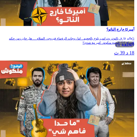
أميركا خارج الناتو؟
العالم غارق بالتوتر وترامب يلوح بالجحيم.. اما زوجات الرؤساء فيروجن السلام … هل حان زمن حكم
النساء ؟!؟! الوضع منكوش كتير مع شذى!!
الحلقة 21
18 د 39 ث