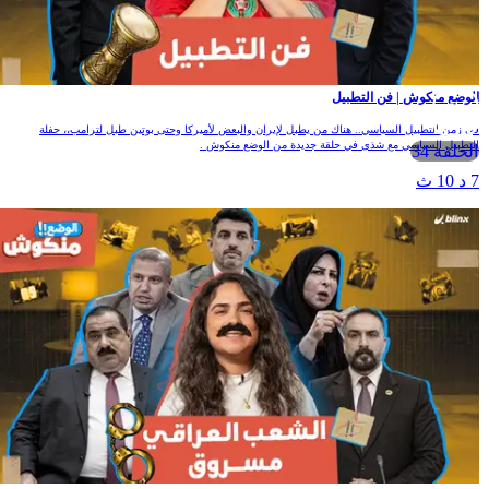
الوضع منكوش | فن التطبيل
في زمن التطبيل السياسي.. هناك من يطبل لإيران والبعض لأميركا وحتى بوتين طبل لترامب،، حفلة
التطبيل السياسي مع شذى في حلقة جديدة من الوضع منكوش .
الحلقة 34
7 د 10 ث