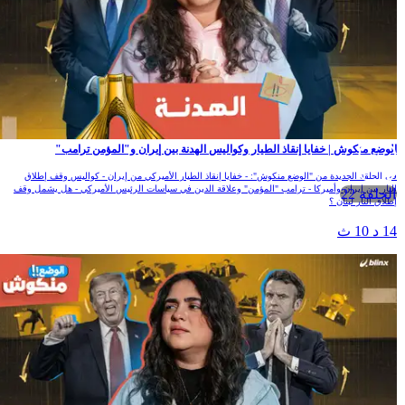
الوضع منكوش | خفايا إنقاذ الطيار وكواليس الهدنة بين إيران و"المؤمن ترامب"
في الحلقة الجديدة من "الوضع منكوش": - خفايا إنقاذ الطيار الأميركي من إيران - كواليس وقف إطلاق
النار بين إيران وأميركا - ترامب "المؤمن" وعلاقة الدين في سياسات الرئيس الأميركي - هل يشمل وقف
الحلقة 22
إطلاق النار لبنان ؟
14 د 10 ث