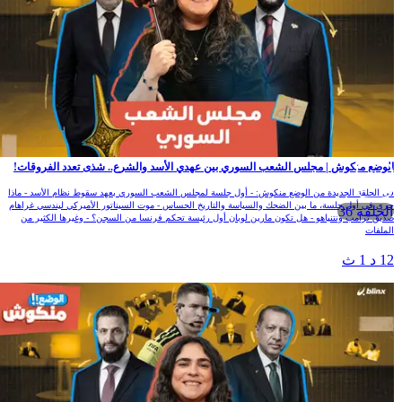
الوضع منكوش | مجلس الشعب السوري بين عهدي الأسد والشرع.. شذى تعدد الفروقات!
في الحلقة الجديدة من الوضع منكوش: - أول جلسة لمجلس الشعب السوري بعهد سقوط نظام الأسد - ماذا
جرى في أول جلسة، ما بين الضحك والسياسة والتاريخ الحساس - موت السيناتور الأميركي ليندسي غراهام
الحلقة 36
صديق ترامب ونتنياهو - هل تكون مارين لوبان أول رئيسة تحكم فرنسا من السجن؟ - وغيرها الكثير من
الملفات
12 د 1 ث