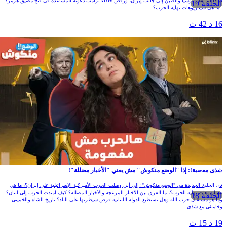
لماذا لم تقف روسيا والصين إلى جانب إيران، ورفض حلفاء ترامب دعوته للمساعدة في فتج مضيق هرمز؟
الحلقة 19
- ما هي سيناريوهات نهاية الحرب؟
16 د 42 ث
شذى معصبة!: إذا "الوضع منكوش" مش يعني "الأخبار مضللة"!
في الحلقة الجديدة من "الوضع منكوش": إلى أين وصلت الحرب الأميركية الإسرائيلية على إيران؟، ما هي
سيناريوهات نهاية الحرب؟، ما الفرق بين الأخبار المزعجة والأخبار المضللة؟ كيف امتدت الحرب إلى لبنان؟
الحلقة 18
وما هو مستقبل حزب الله وهل تستطيع الدولة اللبنانية فرض سيطرتها على البلد؟ تاريخ الشاه والخميني
وخامنئي مع شذى
19 د 15 ث