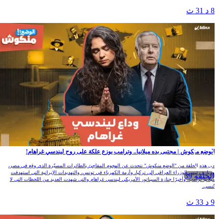
8 د 31 ث
الوضع منكوش | مجتبى بده ميلانيا.. وترامب يوزع علكة على روح ليندسي غراهام!
في هذه الحلقة من "الوضع منكوش" نتحدث عن الهجوم المفاجئ بالطائرات المسيّرة الذي وقع في مصر،
وزيارة رئيس الوزراء العراقي إلى تركيا، وأزمة الكهرباء في تونس، والتهديدات الإيرانية التي استهدفت
الحلقة 39
ميلانيا ترامب، وأخيرًا جنازة السيناتور الأمريكي ليندسي غراهام والتي شهدت العديد من اللحظات التي لا
تُنسى.
9 د 33 ث