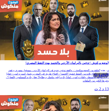
الوضع منكوش | تدخين بالبرلمان الأردني والحسد يهدد النفط المصري!
في هذه الحلقة من الوضع منكوش: - واقعة تدخين جديد في البرلمان الأردني - مسؤول مصري يرفض
الكشف عن انتاج بلاده من النفط خشية "الحسد" - افتتاح طريق في المغرب يحمل اسم ترامب - خفايا
الحلقة 38
زيارة نتنياهو لواشنطن ولقاء ترامب - لماذا يكره إيلون ماسك بريطانيا؟ وهل يكره المسلمين بالفعل؟ -
وغيرها الكثير من الملفات
13 د 2 ث