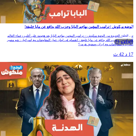
لوضع منكوش | ترامب المؤمن يهاجم البابا وحزب الله يدافع عن مايا خليفة!
ي الحلقة الجديدة من الوضع منكوش: - ترامب المؤمن يهاجم البابا بعد هجومه على أغلب زعماء العالم
لسياسيين - حزب الله يدافع عن مايا خليفة - انقسام في لبنان حول المفاوضات مع إسرائيل - شو مصير
الحلقة 23
لحرب والمفاوضات مع إيران ومضيق هرمز؟
1 د 42 ث