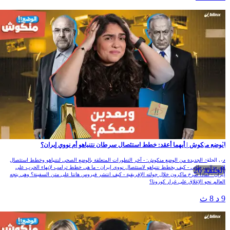
لوضع منكوش | أيهما أعقد: خطط استئصال سرطان نتنياهو أم نووي إيران؟
ي الحلقة الجديدة من الوضع منكوش: - آخر التطورات المتعلقة بالوضع الصحي لنتنياهو وخطط استئصال
لورم السرطاني - كيف يخطط نتنياهو لاستئصال نووي إيران - ما هي خطط ترامب لإنهاء الحرب على
الحلقة 26
يران - لماذا صرخ ماكرون خلال جولته الإفريقية - كيف انتشر فيروس هانتا على متن السفينة؟ وهي يتجه
لعالم نحو الإغلاق على غرار كورونا؟
 د 8 ث