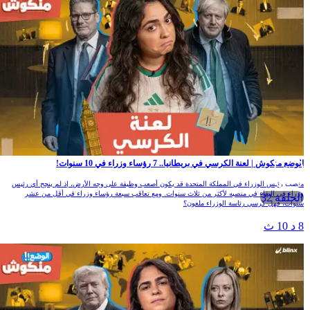
لوضع منكوش | لعنة الكرسي في بريطانيا.. 7 رؤساء وزراء في 10 سنوات!
نصب رئيس الوزراء في المملكة المتحدة قد يكون أصعب وظيفة على وجه الأرض، إذ لم ينجح أي رئيس
زراء في البقاء في منصبه لأكثر من ثلاث سنوات. ومع تعاقب سبعة رؤساء وزراء في أقل من عشر
الحلقة 32
نوات، فهل كرسي رئاسة الوزراء ملعون؟
 د 10 ث