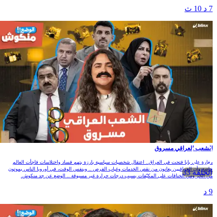
 د 10 ث
لشعب العراقي مسروق
غارة علي بابا فتحت في العراق.. اعتقال شخصيات سياسية بارزة بتهم فساد واختلاسات فاجأت العالم
اصة وأن العراقيين يعانون من نقص الخدمات وغياب الفرص .. وبنفس الوقت، في أوروبا الناس يموتون
الحلقة 33
ن الحر ومن الخناقات على المكيّفات بسبب درجات حرارة غير مسبوقة .. الوضع عن جد منكوش.
 د