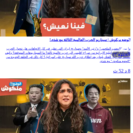
لوضع منكوش | سيناريو الحرب العالمية الثالثة مع شذى!
ا بين "الغضب الملحمي" و"زئير الأسد" وصواريخ إيران التي تطير في كل الاتجاهات، هل تتحول الحرب
لأميركية الإسرائيلية الإيرانية من صراع إقليمي إلى حرب عالمية ثالثة؟ ما السيناريوهات المتوقعة؟ وكيف
الحلقة 17
ستعد إسرائيل للفتك بلبنان بعد إطلاق حزب الله صواريخ على إسرائيل؟ كل ذلك في الحلقة الجديدة من
الوضع منكوش" مع شذى
 د 52 ث