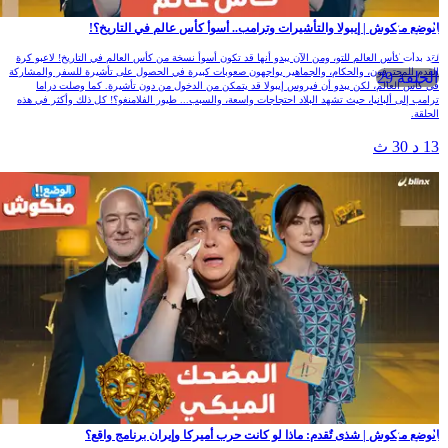
لوضع منكوش | إيبولا والتأشيرات وترامب.. أسوأ كأس عالم في التاريخ؟!
قد بدأت كأس العالم للتو، ومن الآن يبدو أنها قد تكون أسوأ نسخة من كأس العالم في التاريخ! لاعبو كرة
لقدم المحترفون، والحكام، والجماهير يواجهون صعوبات كبيرة في الحصول على تأشيرة للسفر والمشاركة
الحلقة 29
ي كأس العالم، لكن يبدو أن فيروس إيبولا قد يتمكن من الدخول من دون تأشيرة. كما وصلت دراما
رامب إلى ألبانيا، حيث تشهد البلاد احتجاجات واسعة، والسبب... طيور الفلامنغو؟! كل ذلك وأكثر في هذه
لحلقة.
1 د 30 ث
لوضع منكوش | شذى تٌقدم: ماذا لو كانت حرب أميركا وإيران برنامج واقع؟