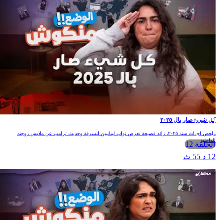
ل شيء صار بال ٢٠٢٥
ملخص احداث سنة ٢٠٢٥، زائد فضيحة تعرض نواب لبنانيين للسرقة وحديث ترامب عن ملابس زوجته
لداخلية
الحلقة 12
1 د 55 ث