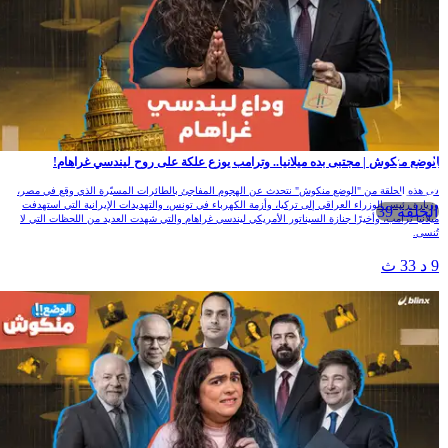
لوضع منكوش | مجتبى بده ميلانيا.. وترامب يوزع علكة على روح ليندسي غراهام!
ي هذه الحلقة من "الوضع منكوش" نتحدث عن الهجوم المفاجئ بالطائرات المسيّرة الذي وقع في مصر،
زيارة رئيس الوزراء العراقي إلى تركيا، وأزمة الكهرباء في تونس، والتهديدات الإيرانية التي استهدفت
الحلقة 39
يلانيا ترامب، وأخيرًا جنازة السيناتور الأمريكي ليندسي غراهام والتي شهدت العديد من اللحظات التي لا
ُنسى.
 د 33 ث