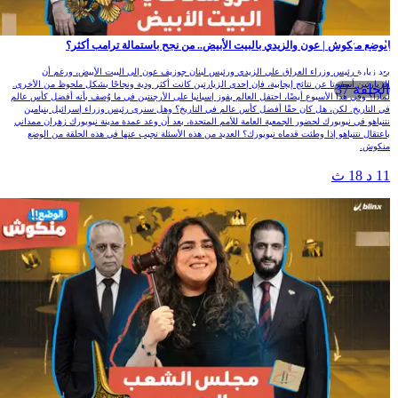
لوضع منكوش | عون والزيدي بالبيت الأبيض.. من نجح باستمالة ترامب أكثر؟
عد زيارة رئيس وزراء العراق علي الزيدي ورئيس لبنان جوزيف عون إلى البيت الأبيض، ورغم أن
لزيارتين أسفرتا عن نتائج إيجابية، فإن إحدى الزيارتين كانت أكثر ودية ونجاحًا بشكل ملحوظ من الأخرى.
الحلقة 37
ماذا؟ وفي هذا الأسبوع أيضًا، احتفل العالم بفوز إسبانيا على الأرجنتين في ما وُصف بأنه أفضل كأس عالم
ي التاريخ. لكن، هل كان حقًا أفضل كأس عالم في التاريخ؟ وهل سنرى رئيس وزراء إسرائيل بنيامين
تنياهو في نيويورك لحضور الجمعية العامة للأمم المتحدة، بعد أن وعد عمدة مدينة نيويورك زهران ممداني
اعتقال نتنياهو إذا وطئت قدماه نيويورك؟ العديد من هذه الأسئلة نجيب عنها في هذه الحلقة من الوضع
نكوش.
1 د 18 ث