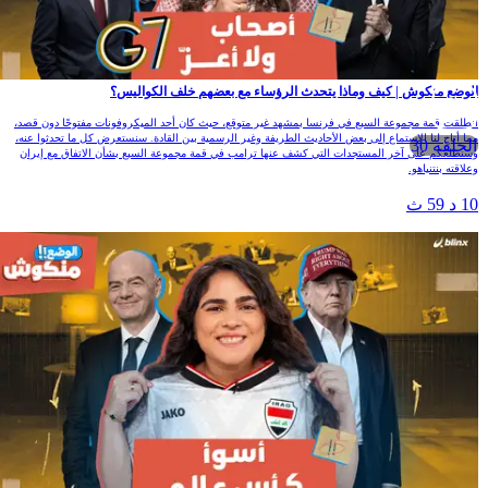
لوضع منكوش | كيف وماذا يتحدث الرؤساء مع بعضهم خلف الكواليس؟
نطلقت قمة مجموعة السبع في فرنسا بمشهد غير متوقع، حيث كان أحد الميكروفونات مفتوحًا دون قصد،
ما أتاح لنا الاستماع إلى بعض الأحاديث الطريفة وغير الرسمية بين القادة. سنستعرض كل ما تحدثوا عنه،
الحلقة 30
سنطلعكم على آخر المستجدات التي كشف عنها ترامب في قمة مجموعة السبع بشأن الاتفاق مع إيران
علاقته بنتنياهو.
1 د 59 ث