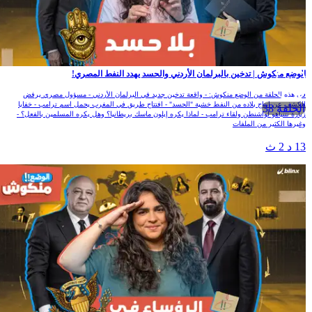
لوضع منكوش | تدخين بالبرلمان الأردني والحسد يهدد النفط المصري!
ي هذه الحلقة من الوضع منكوش: - واقعة تدخين جديد في البرلمان الأردني - مسؤول مصري يرفض
لكشف عن انتاج بلاده من النفط خشية "الحسد" - افتتاح طريق في المغرب يحمل اسم ترامب - خفايا
الحلقة 38
يارة نتنياهو لواشنطن ولقاء ترامب - لماذا يكره إيلون ماسك بريطانيا؟ وهل يكره المسلمين بالفعل؟ -
غيرها الكثير من الملفات
1 د 2 ث