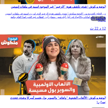
لوضع منكوش | شذى تكشف هوية "الزعيم" غير الموجود اسمه في ملفات إبستين
ي الحلقة الجديدة من "الوضع منكوش" شذى تكشف هوية الزعيم الذي لم يرد اسمه في ملفات إبستين
راكات في البرلمانات والأجواء في أول أيام شهر رمضان أبرز لقطات عيد الحب لهذا العام بنكهة
الحلقة 15
ياسية!
1 د 22 ث
لوضع منكوش | الألعاب الشتوية "ولعانه" والسوبر بول يقسم أميركا وشذى تتحدث
سباني!