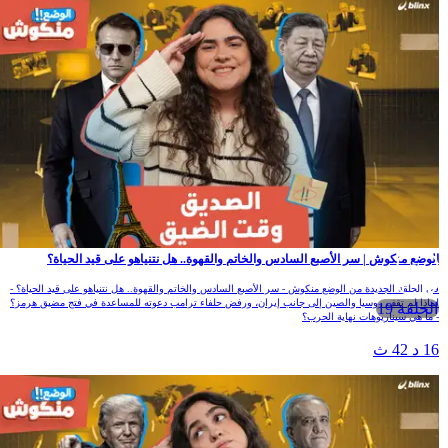
لوضع منكوش | سر الأصبع السادس والخاتم والقهوة.. هل نتنياهو على قيد الحياة؟
ي الحلقة الجديدة من الوضع منكوش - سر الأصبع السادس والخاتم والقهوة.. هل نتنياهو على قيد الحياة؟ -
ماذا لم تقف روسيا والصين إلى جانب إيران، ورفض حلفاء ترامب دعوته للمساعدة في فتج مضيق هرمز؟
الحلقة 19
 ما هي سيناريوهات نهاية الحرب؟
1 د 42 ث