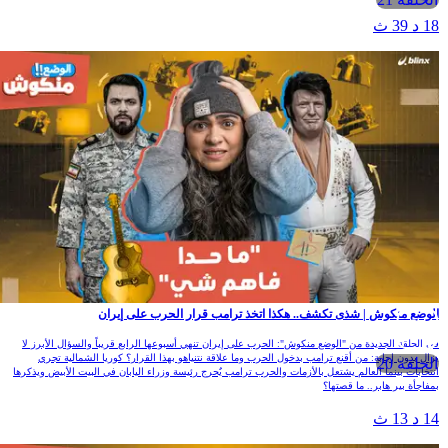
1 د 39 ث
لوضع منكوش | شذى تكشف.. هكذا اتخذ ترامب قرار الحرب على إيران
ي الحلقة الجديدة من "الوضع منكوش": الحرب على إيران تنهي أسبوعها الرابع قريباً والسؤال الأبرز لا
زال بدون إجابة: من أقنع ترامب بدخول الحرب وما علاقة نتنياهو بهذا القرار؟ كوريا الشمالية تجري
الحلقة 20
نتخابات بينما العالم يشتعل بالأزمات والحرب ترامب يٌحرج رئيسة وزراء اليابان في البيت الأبيض ويذكرها
مفاجأة بير هابر.. ما قصتها؟
1 د 13 ث