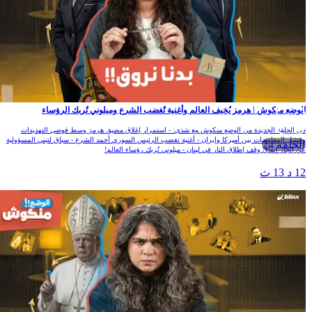
لوضع منكوش | هرمز يُخيف العالم وأغنية تٌغضب الشرع وميلوني تُربك الرؤساء
ي الحلقة الجديدة من الوضع منكوش مع شذى: - استمرار إغلاق مضيق هرمز وسط فوضى التهديدات
فشل المفاوضات بين أميركا وإيران - أغنية تغضب الرئيس السوري أحمد الشرع - سباق لتبني المسؤولية
الحلقة 24
ن إنجاز اتفاق وقف إطلاق النار في لبنان - ميلوني تُربك رؤساء العالم!
1 د 13 ث