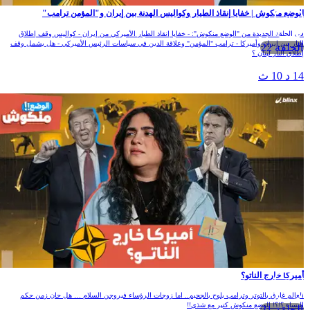
لوضع منكوش | خفايا إنقاذ الطيار وكواليس الهدنة بين إيران و"المؤمن ترامب"
ي الحلقة الجديدة من "الوضع منكوش": - خفايا إنقاذ الطيار الأميركي من إيران - كواليس وقف إطلاق
لنار بين إيران وأميركا - ترامب "المؤمن" وعلاقة الدين في سياسات الرئيس الأميركي - هل يشمل وقف
الحلقة 22
طلاق النار لبنان ؟
1 د 10 ث
ميركا خارج الناتو؟
لعالم غارق بالتوتر وترامب يلوح بالجحيم.. اما زوجات الرؤساء فيروجن السلام … هل حان زمن حكم
لنساء ؟!؟! الوضع منكوش كتير مع شذى!!
الحلقة 21