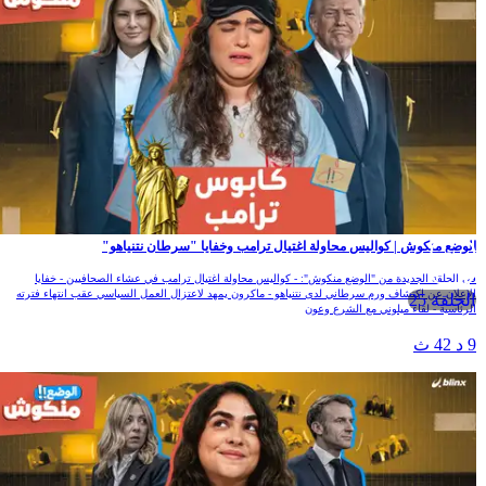
لوضع منكوش | كواليس محاولة اغتيال ترامب وخفايا "سرطان نتنياهو"
ي الحلقة الجديدة من "الوضع منكوش": - كواليس محاولة اغتيال ترامب في عشاء الصحافيين - خفايا
لإعلان عن اكتشاف ورم سرطاني لدى نتنياهو - ماكرون يمهد لاعتزال العمل السياسي عقب انتهاء فترته
الحلقة 25
لرئاسية - لقاء ميلوني مع الشرع وعون
 د 42 ث