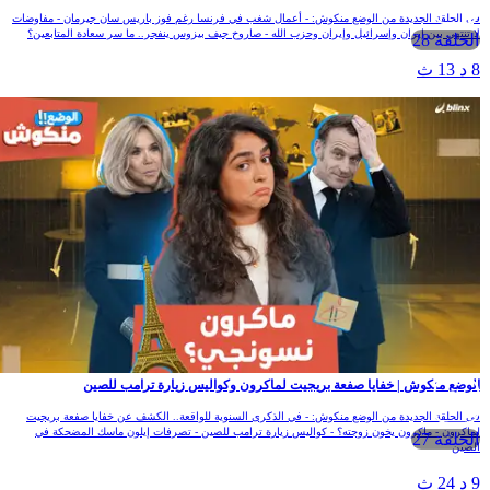
ي الحلقة الجديدة من الوضع منكوش: - أعمال شغب في فرنسا رغم فوز باريس سان جيرمان - مفاوضات
ا تنتهي بين إيران وإسرائيل وإيران وحزب الله - صاروخ جيف بيزوس ينفجر.. ما سر سعادة المتابعين؟
الحلقة 28
 د 13 ث
لوضع منكوش | خفايا صفعة بريجيت لماكرون وكواليس زيارة ترامب للصين
ي الحلقة الجديدة من الوضع منكوش: - في الذكرى السنوية للواقعة.. الكشف عن خفايا صفعة بريجيت
ماكرون - ماكرون يخون زوجته؟ - كواليس زيارة ترامب للصين - تصرفات إيلون ماسك المضحكة في
الحلقة 27
لصين
 د 24 ث