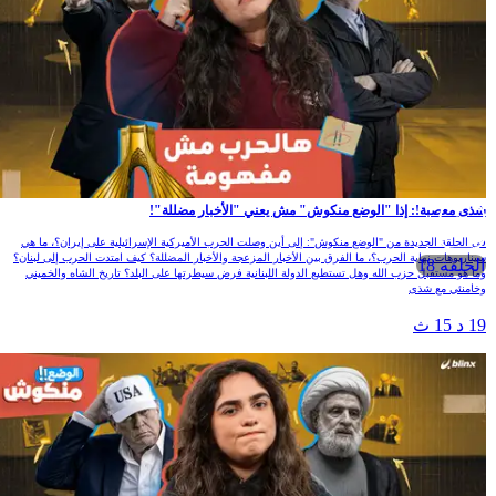
ذى معصبة!: إذا "الوضع منكوش" مش يعني "الأخبار مضللة"!
ي الحلقة الجديدة من "الوضع منكوش": إلى أين وصلت الحرب الأميركية الإسرائيلية على إيران؟، ما هي
يناريوهات نهاية الحرب؟، ما الفرق بين الأخبار المزعجة والأخبار المضللة؟ كيف امتدت الحرب إلى لبنان؟
الحلقة 18
ما هو مستقبل حزب الله وهل تستطيع الدولة اللبنانية فرض سيطرتها على البلد؟ تاريخ الشاه والخميني
خامنئي مع شذى
1 د 15 ث