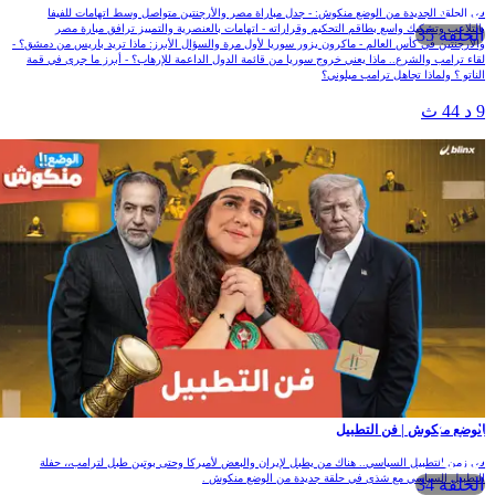
ي الحلقة الجديدة من الوضع منكوش: - جدل مباراة مصر والأرجنتين متواصل وسط اتهامات للفيفا
التلاعب وتشكيك واسع بطاقم التحكيم وقراراته - اتهامات بالعنصرية والتمييز ترافق مبارة مصر
الحلقة 35
الأرجنتين في كأس العالم - ماكرون يزور سوريا لأول مرة والسؤال الأبرز: ماذا تريد باريس من دمشق؟ -
قاء ترامب والشرع.. ماذا يعني خروج سوريا من قائمة الدول الداعمة للإرهاب؟ - أبرز ما جرى في قمة
لناتو ؟ ولماذا تجاهل ترامب ميلوني؟
 د 44 ث
لوضع منكوش | فن التطبيل
ي زمن التطبيل السياسي.. هناك من يطبل لإيران والبعض لأميركا وحتى بوتين طبل لترامب،، حفلة
لتطبيل السياسي مع شذى في حلقة جديدة من الوضع منكوش .
الحلقة 34