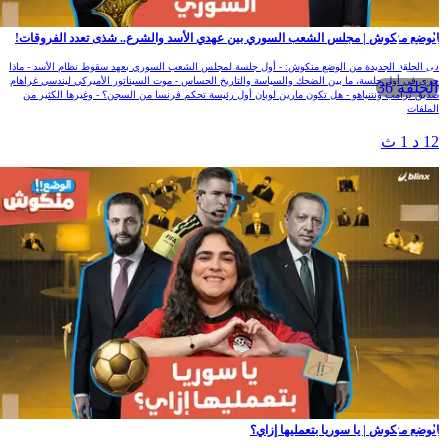
لوضع منكوش | مجلس الشعب السوري بين عهدي الأسد والشرع.. شذى تعدد الفروقات!
ي الحلقة الجديدة من الوضع منكوش: - أول جلسة لمجلس الشعب السوري بعهد سقوط نظام الأسد - ماذا
رى في أول جلسة، ما بين الضحك والسياسة والتاريخ الحساس - موت السيناتور الأميركي ليندسي غراهام
الحلقة 36
ديق ترامب ونتنياهو - هل تكون مارين لوبان أول رئيسة تحكم فرنسا من السجن؟ - وغيرها الكثير من
لملفات
1 د 1 ث
لوضع منكوش | يا سوريا بتعمليها إزاي؟