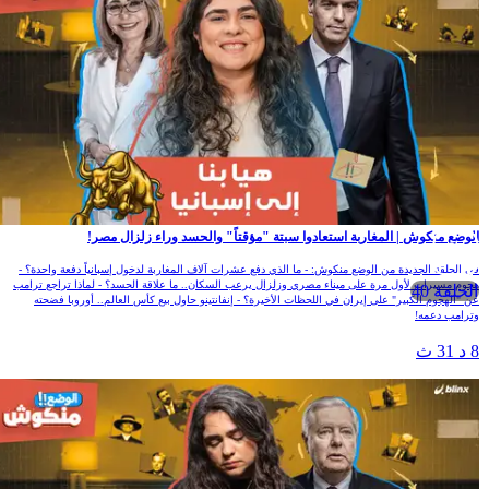
لوضع منكوش | المغاربة استعادوا سبتة "مؤقتاً" والحسد وراء زلزال مصر!
ي الحلقة الجديدة من الوضع منكوش: - ما الذي دفع عشرات آلاف المغاربة لدخول إسبانياً دفعة واحدة؟ -
جوم مسيرات لأول مرة على ميناء مصري وزلزال يرعب السكان.. ما علاقة الحسد؟ - لماذا تراجع ترامب
الحلقة 40
ن "الهجوم الكبير" على إيران في اللحظات الأخيرة؟ - إنفانتينو حاول بيع كأس العالم.. أوروبا فضحته
ترامب دعمه!
 د 31 ث