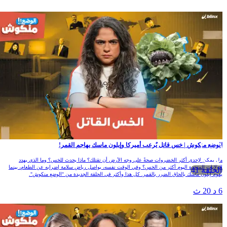
لوضع منكوش | خس قاتل يٌرعب أميركا وإيلون ماسك يهاجم القمر!
ل يمكن لإحدى أكثر الخضروات صحةً على وجه الأرض أن تقتلك؟ ماذا يحدث للخس؟ وما الذي يهدد
لولايات المتحدة اليوم أكثر من الخس؟ وفي الوقت نفسه، يواصل رياض سلامة إضرابه عن الطعام، بينما
الحلقة 41
قوم إيلون ماسك بإلحاق الضرر بالقمر. كل هذا وأكثر في الحلقة الجديدة من "الوضع منكوش".
 د 20 ث