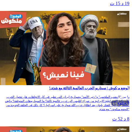
1 د 15 ث
لوضع منكوش | سيناريو الحرب العالمية الثالثة مع شذى!
ا بين "الغضب الملحمي" و"زئير الأسد" وصواريخ إيران التي تطير في كل الاتجاهات، هل تتحول الحرب
لأميركية الإسرائيلية الإيرانية من صراع إقليمي إلى حرب عالمية ثالثة؟ ما السيناريوهات المتوقعة؟ وكيف
الحلقة 17
ستعد إسرائيل للفتك بلبنان بعد إطلاق حزب الله صواريخ على إسرائيل؟ كل ذلك في الحلقة الجديدة من
الوضع منكوش" مع شذى
 د 52 ث