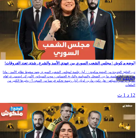
لوضع منكوش | مجلس الشعب السوري بين عهدي الأسد والشرع.. شذى تعدد الفروقات!
ي الحلقة الجديدة من الوضع منكوش: - أول جلسة لمجلس الشعب السوري بعهد سقوط نظام الأسد - ماذا
رى في أول جلسة، ما بين الضحك والسياسة والتاريخ الحساس - موت السيناتور الأميركي ليندسي غراهام
الحلقة 36
ديق ترامب ونتنياهو - هل تكون مارين لوبان أول رئيسة تحكم فرنسا من السجن؟ - وغيرها الكثير من
لملفات
1 د 1 ث