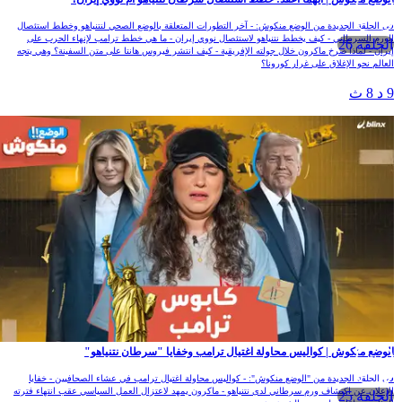
ي الحلقة الجديدة من الوضع منكوش: - آخر التطورات المتعلقة بالوضع الصحي لنتنياهو وخطط استئصال
لورم السرطاني - كيف يخطط نتنياهو لاستئصال نووي إيران - ما هي خطط ترامب لإنهاء الحرب على
الحلقة 26
يران - لماذا صرخ ماكرون خلال جولته الإفريقية - كيف انتشر فيروس هانتا على متن السفينة؟ وهي يتجه
لعالم نحو الإغلاق على غرار كورونا؟
 د 8 ث
لوضع منكوش | كواليس محاولة اغتيال ترامب وخفايا "سرطان نتنياهو"
ي الحلقة الجديدة من "الوضع منكوش": - كواليس محاولة اغتيال ترامب في عشاء الصحافيين - خفايا
لإعلان عن اكتشاف ورم سرطاني لدى نتنياهو - ماكرون يمهد لاعتزال العمل السياسي عقب انتهاء فترته
الحلقة 25