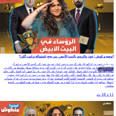
لوضع منكوش | عون والزيدي بالبيت الأبيض.. من نجح باستمالة ترامب أكثر؟
عد زيارة رئيس وزراء العراق علي الزيدي ورئيس لبنان جوزيف عون إلى البيت الأبيض، ورغم أن
لزيارتين أسفرتا عن نتائج إيجابية، فإن إحدى الزيارتين كانت أكثر ودية ونجاحًا بشكل ملحوظ من الأخرى.
الحلقة 37
ماذا؟ وفي هذا الأسبوع أيضًا، احتفل العالم بفوز إسبانيا على الأرجنتين في ما وُصف بأنه أفضل كأس عالم
ي التاريخ. لكن، هل كان حقًا أفضل كأس عالم في التاريخ؟ وهل سنرى رئيس وزراء إسرائيل بنيامين
تنياهو في نيويورك لحضور الجمعية العامة للأمم المتحدة، بعد أن وعد عمدة مدينة نيويورك زهران ممداني
اعتقال نتنياهو إذا وطئت قدماه نيويورك؟ العديد من هذه الأسئلة نجيب عنها في هذه الحلقة من الوضع
نكوش.
1 د 18 ث