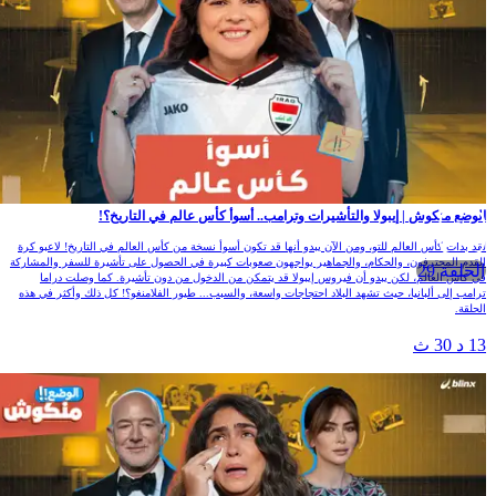
لوضع منكوش | إيبولا والتأشيرات وترامب.. أسوأ كأس عالم في التاريخ؟!
قد بدأت كأس العالم للتو، ومن الآن يبدو أنها قد تكون أسوأ نسخة من كأس العالم في التاريخ! لاعبو كرة
لقدم المحترفون، والحكام، والجماهير يواجهون صعوبات كبيرة في الحصول على تأشيرة للسفر والمشاركة
الحلقة 29
ي كأس العالم، لكن يبدو أن فيروس إيبولا قد يتمكن من الدخول من دون تأشيرة. كما وصلت دراما
رامب إلى ألبانيا، حيث تشهد البلاد احتجاجات واسعة، والسبب... طيور الفلامنغو؟! كل ذلك وأكثر في هذه
لحلقة.
1 د 30 ث