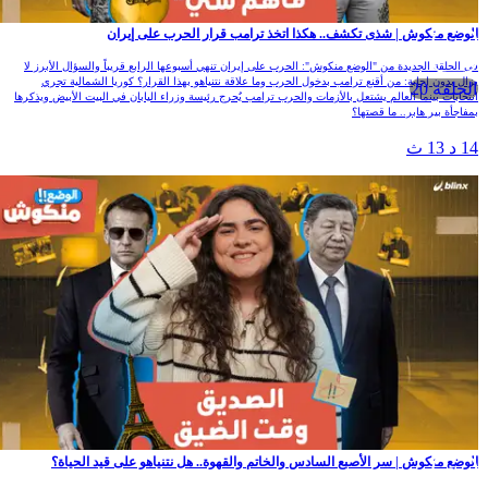
لوضع منكوش | شذى تكشف.. هكذا اتخذ ترامب قرار الحرب على إيران
ي الحلقة الجديدة من "الوضع منكوش": الحرب على إيران تنهي أسبوعها الرابع قريباً والسؤال الأبرز لا
زال بدون إجابة: من أقنع ترامب بدخول الحرب وما علاقة نتنياهو بهذا القرار؟ كوريا الشمالية تجري
الحلقة 20
نتخابات بينما العالم يشتعل بالأزمات والحرب ترامب يٌحرج رئيسة وزراء اليابان في البيت الأبيض ويذكرها
مفاجأة بير هابر.. ما قصتها؟
1 د 13 ث
لوضع منكوش | سر الأصبع السادس والخاتم والقهوة.. هل نتنياهو على قيد الحياة؟