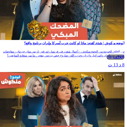
لوضع منكوش | شذى تٌقدم: ماذا لو كانت حرب أميركا وإيران برنامج واقع؟
ي الحلقة الجديدة من الوضع منكوش: - أعمال شغب في فرنسا رغم فوز باريس سان جيرمان - مفاوضات
ا تنتهي بين إيران وإسرائيل وإيران وحزب الله - صاروخ جيف بيزوس ينفجر.. ما سر سعادة المتابعين؟
الحلقة 28
 د 13 ث