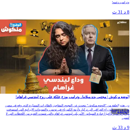
ترامب دعمه!
 د 31 ث
لوضع منكوش | مجتبى بده ميلانيا.. وترامب يوزع علكة على روح ليندسي غراهام!
ي هذه الحلقة من "الوضع منكوش" نتحدث عن الهجوم المفاجئ بالطائرات المسيّرة الذي وقع في مصر،
زيارة رئيس الوزراء العراقي إلى تركيا، وأزمة الكهرباء في تونس، والتهديدات الإيرانية التي استهدفت
الحلقة 39
يلانيا ترامب، وأخيرًا جنازة السيناتور الأمريكي ليندسي غراهام والتي شهدت العديد من اللحظات التي لا
ُنسى.
 د 33 ث