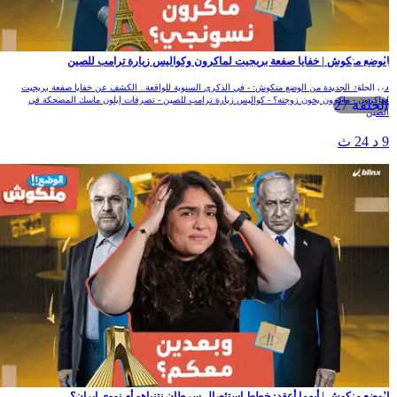
لوضع منكوش | خفايا صفعة بريجيت لماكرون وكواليس زيارة ترامب للصين
ي الحلقة الجديدة من الوضع منكوش: - في الذكرى السنوية للواقعة.. الكشف عن خفايا صفعة بريجيت
ماكرون - ماكرون يخون زوجته؟ - كواليس زيارة ترامب للصين - تصرفات إيلون ماسك المضحكة في
الحلقة 27
لصين
 د 24 ث
لوضع منكوش | أيهما أعقد: خطط استئصال سرطان نتنياهو أم نووي إيران؟