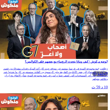
لوضع منكوش | كيف وماذا يتحدث الرؤساء مع بعضهم خلف الكواليس؟
نطلقت قمة مجموعة السبع في فرنسا بمشهد غير متوقع، حيث كان أحد الميكروفونات مفتوحًا دون قصد،
ما أتاح لنا الاستماع إلى بعض الأحاديث الطريفة وغير الرسمية بين القادة. سنستعرض كل ما تحدثوا عنه،
الحلقة 30
سنطلعكم على آخر المستجدات التي كشف عنها ترامب في قمة مجموعة السبع بشأن الاتفاق مع إيران
علاقته بنتنياهو.
1 د 59 ث