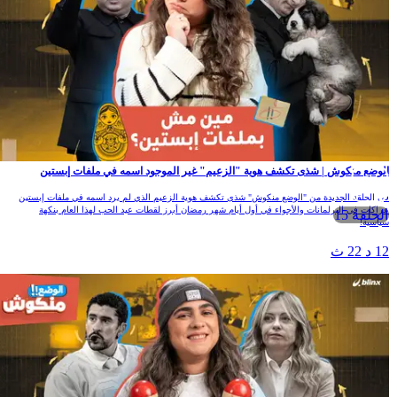
لوضع منكوش | شذى تكشف هوية "الزعيم" غير الموجود اسمه في ملفات إبستين
ي الحلقة الجديدة من "الوضع منكوش" شذى تكشف هوية الزعيم الذي لم يرد اسمه في ملفات إبستين
راكات في البرلمانات والأجواء في أول أيام شهر رمضان أبرز لقطات عيد الحب لهذا العام بنكهة
الحلقة 15
ياسية!
1 د 22 ث