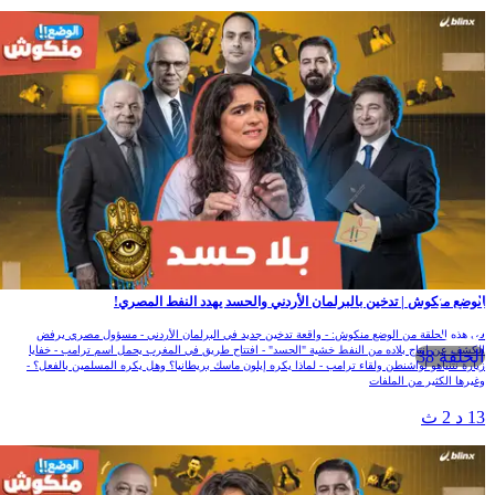
لوضع منكوش | تدخين بالبرلمان الأردني والحسد يهدد النفط المصري!
ي هذه الحلقة من الوضع منكوش: - واقعة تدخين جديد في البرلمان الأردني - مسؤول مصري يرفض
لكشف عن انتاج بلاده من النفط خشية "الحسد" - افتتاح طريق في المغرب يحمل اسم ترامب - خفايا
الحلقة 38
يارة نتنياهو لواشنطن ولقاء ترامب - لماذا يكره إيلون ماسك بريطانيا؟ وهل يكره المسلمين بالفعل؟ -
غيرها الكثير من الملفات
1 د 2 ث