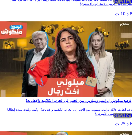
الحلقة 32
نوات، فهل كرسي رئاسة الوزراء ملعون؟
 د 10 ث
لوضع منكوش | ترامب وميلوني.. من الحب إلى الحرب الكلامية والإهانات!
يف انقلبت علاقة ترامب وميلوني من الحب إلى الحرب الكلامية والإهانات؟، وكيف وقفت سيدة إيطاليا
لقوية بوجه الرئيس الأميركي؟
الحلقة 31
 د 25 ث