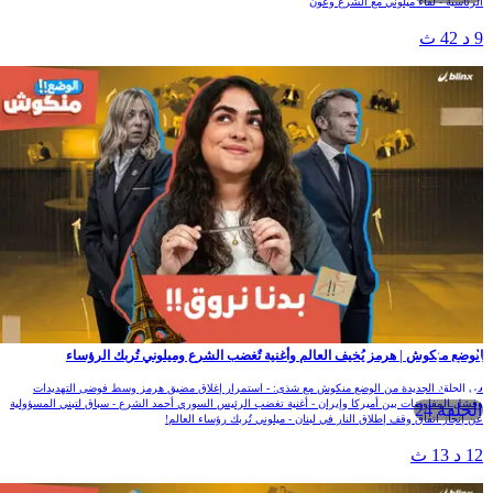
لرئاسية - لقاء ميلوني مع الشرع وعون
 د 42 ث
لوضع منكوش | هرمز يُخيف العالم وأغنية تٌغضب الشرع وميلوني تُربك الرؤساء
ي الحلقة الجديدة من الوضع منكوش مع شذى: - استمرار إغلاق مضيق هرمز وسط فوضى التهديدات
فشل المفاوضات بين أميركا وإيران - أغنية تغضب الرئيس السوري أحمد الشرع - سباق لتبني المسؤولية
الحلقة 24
ن إنجاز اتفاق وقف إطلاق النار في لبنان - ميلوني تُربك رؤساء العالم!
1 د 13 ث