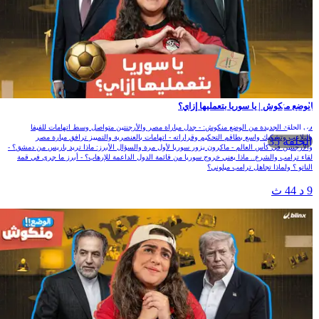
لوضع منكوش | يا سوريا بتعمليها إزاي؟
ي الحلقة الجديدة من الوضع منكوش: - جدل مباراة مصر والأرجنتين متواصل وسط اتهامات للفيفا
التلاعب وتشكيك واسع بطاقم التحكيم وقراراته - اتهامات بالعنصرية والتمييز ترافق مبارة مصر
الحلقة 35
الأرجنتين في كأس العالم - ماكرون يزور سوريا لأول مرة والسؤال الأبرز: ماذا تريد باريس من دمشق؟ -
قاء ترامب والشرع.. ماذا يعني خروج سوريا من قائمة الدول الداعمة للإرهاب؟ - أبرز ما جرى في قمة
لناتو ؟ ولماذا تجاهل ترامب ميلوني؟
 د 44 ث