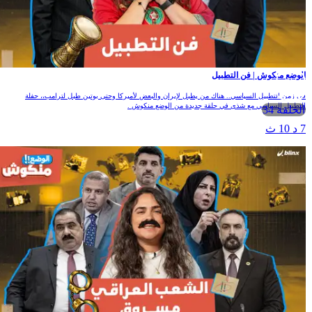
لوضع منكوش | فن التطبيل
ي زمن التطبيل السياسي.. هناك من يطبل لإيران والبعض لأميركا وحتى بوتين طبل لترامب،، حفلة
لتطبيل السياسي مع شذى في حلقة جديدة من الوضع منكوش .
الحلقة 34
 د 10 ث