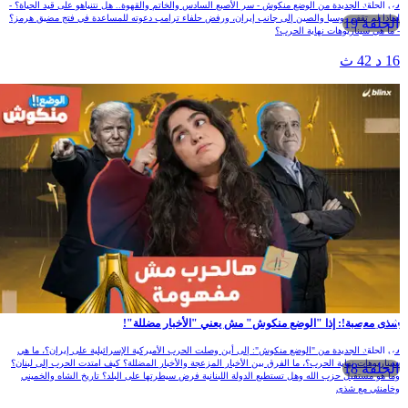
ي الحلقة الجديدة من الوضع منكوش - سر الأصبع السادس والخاتم والقهوة.. هل نتنياهو على قيد الحياة؟ -
ماذا لم تقف روسيا والصين إلى جانب إيران، ورفض حلفاء ترامب دعوته للمساعدة في فتج مضيق هرمز؟
الحلقة 19
 ما هي سيناريوهات نهاية الحرب؟
1 د 42 ث
ذى معصبة!: إذا "الوضع منكوش" مش يعني "الأخبار مضللة"!
ي الحلقة الجديدة من "الوضع منكوش": إلى أين وصلت الحرب الأميركية الإسرائيلية على إيران؟، ما هي
يناريوهات نهاية الحرب؟، ما الفرق بين الأخبار المزعجة والأخبار المضللة؟ كيف امتدت الحرب إلى لبنان؟
الحلقة 18
ما هو مستقبل حزب الله وهل تستطيع الدولة اللبنانية فرض سيطرتها على البلد؟ تاريخ الشاه والخميني
خامنئي مع شذى