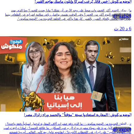
لوضع منكوش | خس قاتل يٌرعب أميركا وإيلون ماسك يهاجم القمر!
ل يمكن لإحدى أكثر الخضروات صحةً على وجه الأرض أن تقتلك؟ ماذا يحدث للخس؟ وما الذي يهدد
لولايات المتحدة اليوم أكثر من الخس؟ وفي الوقت نفسه، يواصل رياض سلامة إضرابه عن الطعام، بينما
الحلقة 41
قوم إيلون ماسك بإلحاق الضرر بالقمر. كل هذا وأكثر في الحلقة الجديدة من "الوضع منكوش".
 د 20 ث
لوضع منكوش | المغاربة استعادوا سبتة "مؤقتاً" والحسد وراء زلزال مصر!
ي الحلقة الجديدة من الوضع منكوش: - ما الذي دفع عشرات آلاف المغاربة لدخول إسبانياً دفعة واحدة؟ -
جوم مسيرات لأول مرة على ميناء مصري وزلزال يرعب السكان.. ما علاقة الحسد؟ - لماذا تراجع ترامب
الحلقة 40
ن "الهجوم الكبير" على إيران في اللحظات الأخيرة؟ - إنفانتينو حاول بيع كأس العالم.. أوروبا فضحته