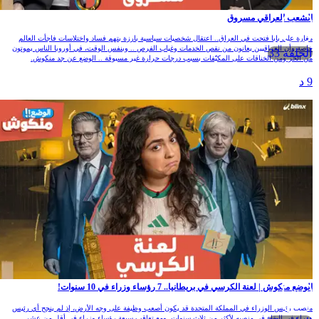
لشعب العراقي مسروق
غارة علي بابا فتحت في العراق.. اعتقال شخصيات سياسية بارزة بتهم فساد واختلاسات فاجأت العالم
اصة وأن العراقيين يعانون من نقص الخدمات وغياب الفرص .. وبنفس الوقت، في أوروبا الناس يموتون
الحلقة 33
ن الحر ومن الخناقات على المكيّفات بسبب درجات حرارة غير مسبوقة .. الوضع عن جد منكوش.
 د
لوضع منكوش | لعنة الكرسي في بريطانيا.. 7 رؤساء وزراء في 10 سنوات!
نصب رئيس الوزراء في المملكة المتحدة قد يكون أصعب وظيفة على وجه الأرض، إذ لم ينجح أي رئيس
زراء في البقاء في منصبه لأكثر من ثلاث سنوات. ومع تعاقب سبعة رؤساء وزراء في أقل من عشر