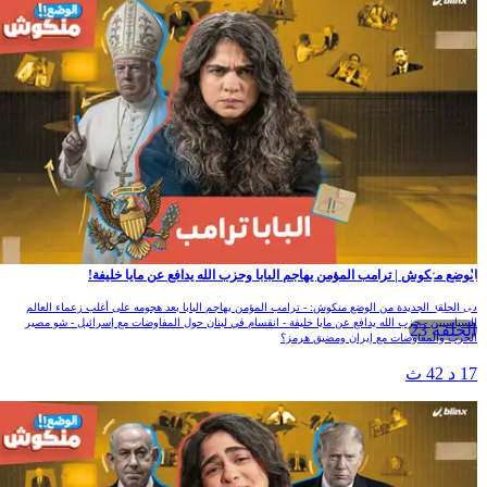
لوضع منكوش | ترامب المؤمن يهاجم البابا وحزب الله يدافع عن مايا خليفة!
ي الحلقة الجديدة من الوضع منكوش: - ترامب المؤمن يهاجم البابا بعد هجومه على أغلب زعماء العالم
لسياسيين - حزب الله يدافع عن مايا خليفة - انقسام في لبنان حول المفاوضات مع إسرائيل - شو مصير
الحلقة 23
لحرب والمفاوضات مع إيران ومضيق هرمز؟
1 د 42 ث