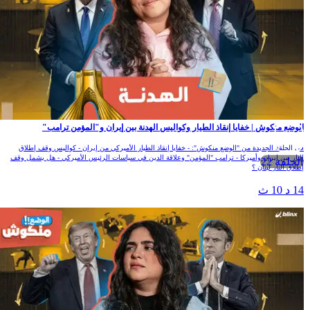
لوضع منكوش | خفايا إنقاذ الطيار وكواليس الهدنة بين إيران و"المؤمن ترامب"
ي الحلقة الجديدة من "الوضع منكوش": - خفايا إنقاذ الطيار الأميركي من إيران - كواليس وقف إطلاق
لنار بين إيران وأميركا - ترامب "المؤمن" وعلاقة الدين في سياسات الرئيس الأميركي - هل يشمل وقف
الحلقة 22
طلاق النار لبنان ؟
1 د 10 ث