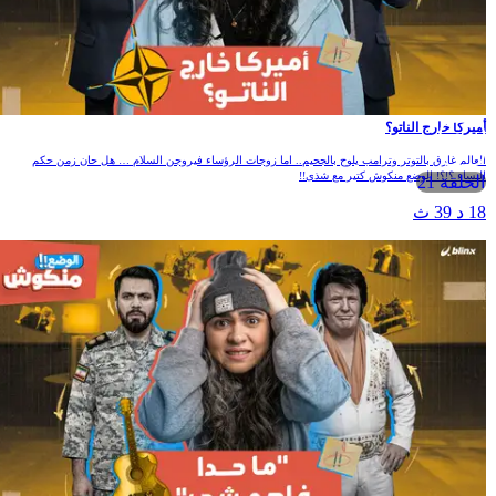
ميركا خارج الناتو؟
لعالم غارق بالتوتر وترامب يلوح بالجحيم.. اما زوجات الرؤساء فيروجن السلام … هل حان زمن حكم
لنساء ؟!؟! الوضع منكوش كتير مع شذى!!
الحلقة 21
1 د 39 ث