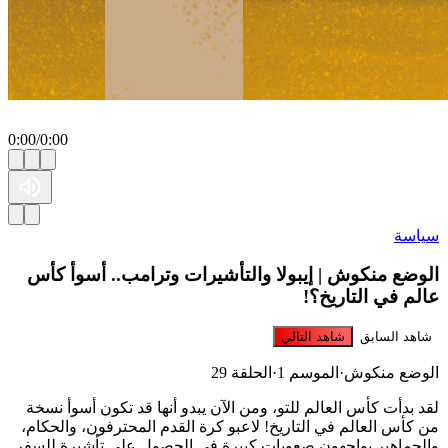
0:00
/
0:00
ياسة
لوضع منكوش | إيبولا والتأشيرات وترامب.. أسوأ كأس
الم في التاريخ؟!
شاهد السابق
شاهد التالي
لوضع منكوش
·
الموسم 1
·
الحلقة 29
قد بدأت كأس العالم للتو، ومن الآن يبدو أنها قد تكون أسوأ نسخة
ن كأس العالم في التاريخ! لاعبو كرة القدم المحترفون، والحكام،
الجماهير يواجهون صعوبات كبيرة في الحصول على تأشيرة للسفر