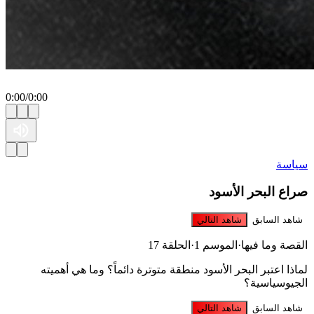
0:00
/
0:00
سياسة
صراع البحر الأسود
شاهد السابق
شاهد التالي
القصة وما فيها
·
الموسم 1
·
الحلقة 17
لماذا اعتبر البحر الأسود منطقة متوترة دائماً؟ وما هي أهميته
الجيوسياسية؟
شاهد السابق
شاهد التالي