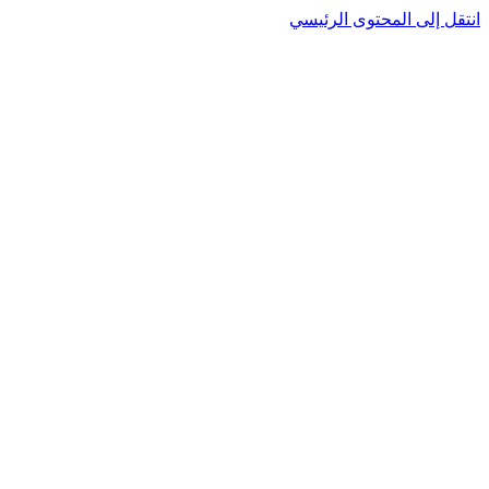
انتقل إلى المحتوى الرئيسي