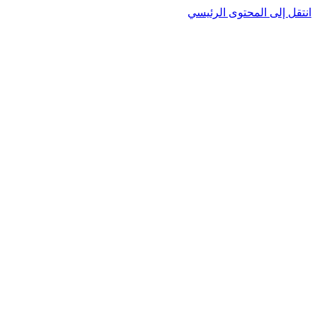
انتقل إلى المحتوى الرئيسي