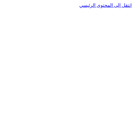
انتقل إلى المحتوى الرئيسي