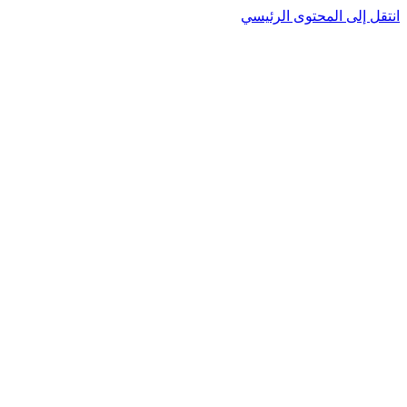
انتقل إلى المحتوى الرئيسي