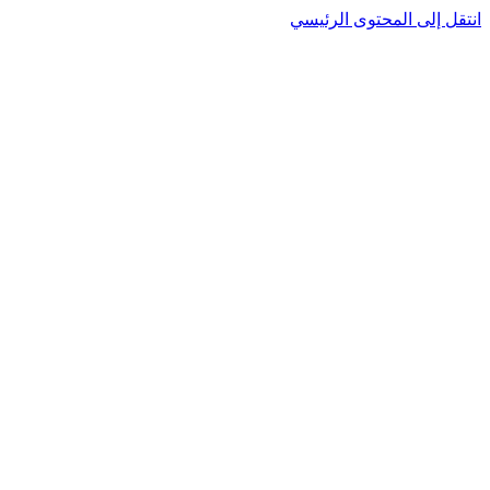
انتقل إلى المحتوى الرئيسي