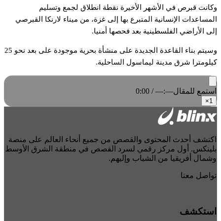
وكانت قبرص في الأشهر الأخيرة نقطة انطلاق لجمع وتسليم
المساعدات الإنسانية المتبرع بها إلى غزة، من ميناء لارنكا القبرصي
إلى الأراضي الفلسطينية بعد فحصها أمنيا.
وسيتم بناء القاعدة الجديدة على منشأة بحرية موجودة على بعد نحو 25
كيلومترا شرق مدينة ليماسول الساحلية.
استمع للمقال
0:00 / —:—
×
1
اكتشف أحدث المحتوى والقصص من جميع أنحاء العالم على منصة
بلينكس. أول مركز رقمي لسرد القصص في منطقة الشرق الأوسط
وشمال أفريقيا من الشباب وإليهم.
تواصل معنا
استكشف