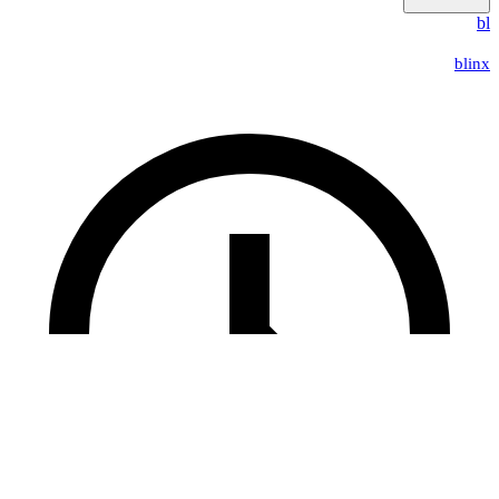
bl
blinx