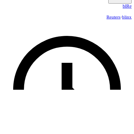
bl
Re
Reuters
·
blinx