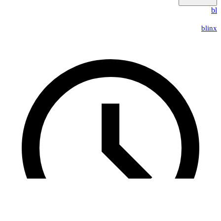
bl
blinx