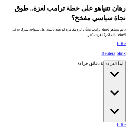
رهان نتنياهو على خطة ترامب لغزة.. طوق
نجاة سياسي مفخخ؟
دعم نتنياهو لخطة ترامب بشأن غزة مقامرة قد تعيد تأييده.. هل سيواجه شركاءه في
الائتلاف الحاكم؟ اعرف أكثر
bl
Re
Reuters
·
blinx
٤ دقائق قراءة
ابدأ القراءة
bl
Re