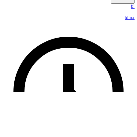
bl
blinx