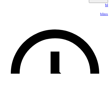
bl
blinx