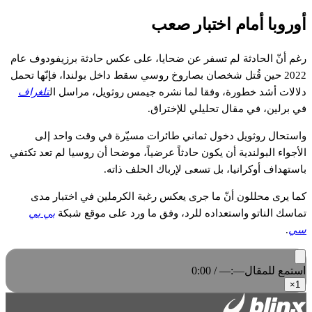
أوروبا أمام اختبار صعب
رغم أنّ الحادثة لم تسفر عن ضحايا، على عكس حادثة برزيفودوف عام
2022 حين قُتل شخصان بصاروخ روسي سقط داخل بولندا، فإنّها تحمل
دلالات أشد خطورة، وفقا لما نشره جيمس روثويل، مراسل ال
تلغراف
في برلين، في مقال تحليلي للإختراق.
واستحال روثويل دخول ثماني طائرات مسيّرة في وقت واحد إلى
الأجواء البولندية أن يكون حادثاً عرضياً، موضحا أن روسيا لم تعد تكتفي
باستهداف أوكرانيا، بل تسعى لإرباك الحلف ذاته.
كما يرى محللون أنّ ما جرى يعكس رغبة الكرملين في اختبار مدى
تماسك الناتو واستعداده للرد، وفق ما ورد على موقع شبكة
بي بي
سي
.
استمع للمقال
0:00 / —:—
×
1