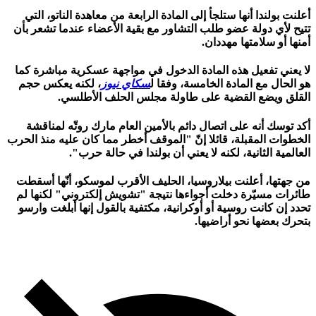
أعلنت بولندا أنها ستلجأ إلى المادة الرابعة من معاهدة الناتو، التي
تتيح لأي دولة عضو طلب التشاور مع بقية الأعضاء عندما تشعر بأن
أمنها أو سلامتها مهددان.
لا يعني تفعيل هذه المادة الدخول في مواجهة عسكرية مباشرة كما
هو الحال مع المادة الخامسة، وفقا ل
سكاي نيوز
، لكنه يعكس حجم
القلق ويضع القضية على طاولة مجلس الحلف الأطلسي.
أكد توسك أنه على اتصال دائم بالأمين العام مارك روتّه لمناقشة
الخطوات المقبلة، قائلا إنّ "الموقف أخطر مما كان عليه منذ الحرب
العالمية الثانية، لكنه لا يعني أن بولندا في حالة حرب".
من جهتها، أعلنت بيلاروسيا، الحليف الأقرب لموسكو، أنّها أسقطت
طائرات مسيّرة دخلت أجواءها نتيجة "تشويش إلكتروني" لكنها لم
تحدد إن كانت روسية أو أوكرانية، مكتفية بالقول إنها أبلغت وارسو
بتحرك بعضها نحو أراضيها.