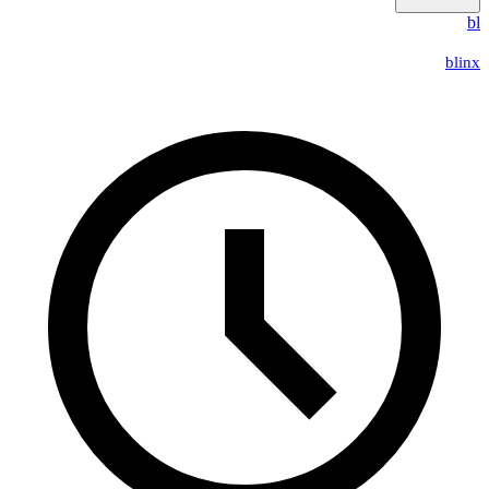
bl
blinx