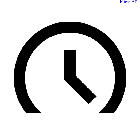
blinx
·
AP