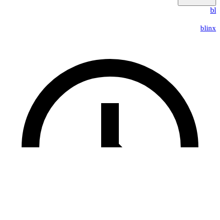
bl
blinx