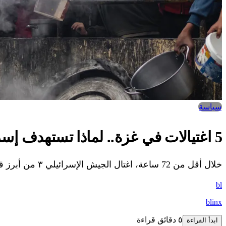
سياسة
5 اغتيالات في غزة.. لماذا تستهدف إسرائيل "رجال المساعدات"؟
خلال أقل من 72 ساعة، اغتال الجيش الإسرائيلي ٣ من أبرز قادة جهاز الشرطة في غزة، واثنين من المخاتير وقادة العشائر، و24 عضوا من اللجان الشعبية
bl
blinx
٥ دقائق قراءة
ابدأ القراءة