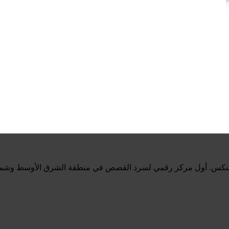
ينكس. أول مركز رقمي لسرد القصص في منطقة الشرق الأوسط وشمال 