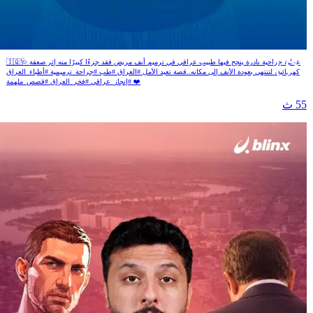
نف ليتنفس العراقيين الأمل!
🇮🇶🩺 عملية جراحية نادرة ينجح فيها طبيب عراقي في ترميم أنف مريض فقد جزءًا كبيرًا منه إثر صعقة
كهربائية، لتنتهي بعودة الأنف إلى مكانه..قصة تعيد الأمل #العراق #طب #جراحة_ترميمية #أطباء_العراق
#إنجاز_عراقي #فخر_العراق #قصص_ملهمة ❤️
5 ث