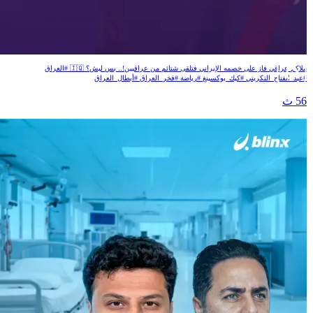
از على إيراني فزعلوا عراقية!
ملاكم عراقي فاز على خصمه الإيراني فتلقى شتائم من عراقيين!.. بس ليش؟ 🇮🇶 #العراق
عبد_الفتاح_التكريتي #كيك_بوكسينغ #رياضة #فخر_العراق #أبطال_العراق
5 ث