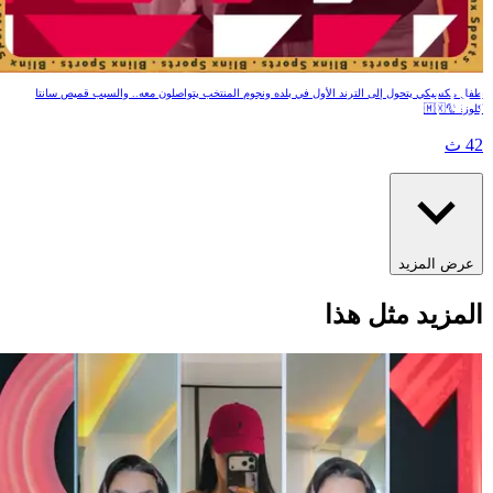
سانتا كلوز المكسيك
طفل مكسيكي يتحول إلى الترند الأول في بلده ونجوم المنتخب يتواصلون معه.. والسبب قميص سانت
كلوز! 🎅🇲
42 
عرض المزيد
المزيد مثل هذ