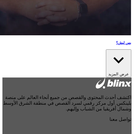
بس ليش؟
عرض المزيد
كتشف أحدث المحتوى والقصص من جميع أنحاء العالم على منصة
لينكس. أول مركز رقمي لسرد القصص في منطقة الشرق الأوسط
شمال أفريقيا من الشباب وإليهم.
واصل معنا