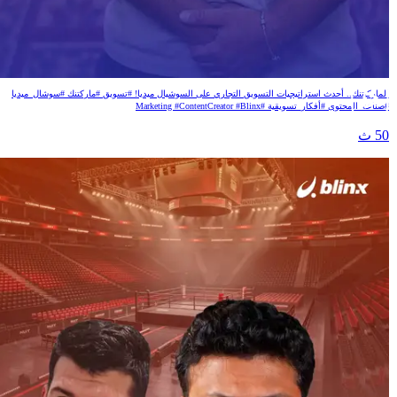
اركيتنك من ورا خشمه!
لماركيتنك.. أحدث استراتيجيات التسويق التجاري على السوشيال ميديا! #تسويق #ماركتنك #سوشال_ميديا
صناعة_المحتوى #أفكار_تسويقية #Marketing #ContentCreator #Blinx
5 ث