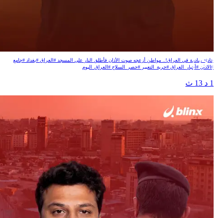
زعجه صوت المؤذن فضربه!
ادثة صادمة في العراق!.. مواطن أزعجه صوت الأذان فأطلق النار على المسجد #العراق #بغداد #جامع
الأذان #أخبار_العراق #حرية_التعبير #حصر_السلاح #العراق_اليوم
 د 13 ث