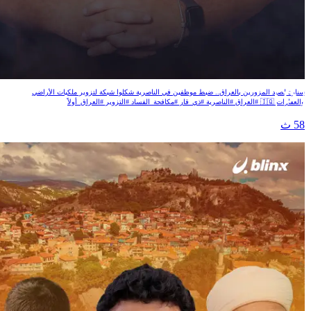
نارة لصيد المزورين!
نارة لصيد المزورين بالعراق.. ضبط موظفين في الناصرية شكلوا شبكة لتزوير ملكيات الأراضي
لعقارات 🇮🇶 #العراق #الناصرية #ذي_قار #مكافحة_الفساد #التزوير #العراق_أولاً
5 ث