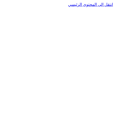
انتقل إلى المحتوى الرئيسي