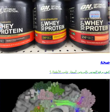
صحة
كيف يرفع الهوس بالبروتين أسعار حليب الأطفال؟