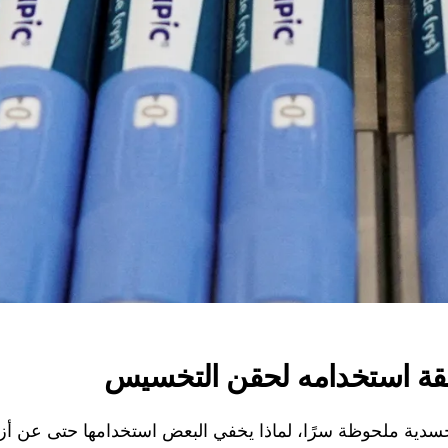
يقة استخدامه لحقن التخسيس
جسدية ملحوظة سرًا، لماذا يخفي البعض استخدامها حتى عن أز