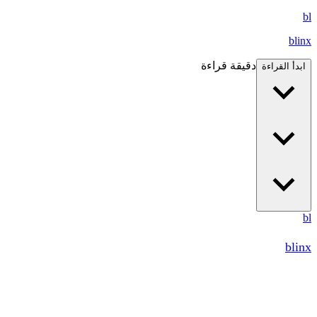
bl
blinx
دقيقة قراءة
ابدأ القراءة
bl
blinx