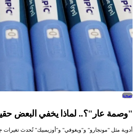
صحة
"وصمة عار"؟.. لماذا يخفي البعض حق
أدوية مثل "مونجارو" و"ويغوفي" و"أوزيمبيك" تُحدث تغيرات 