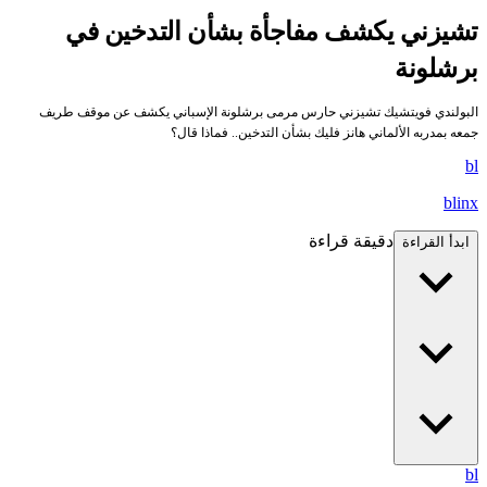
تشيزني يكشف مفاجأة بشأن التدخين في
برشلونة
البولندي فويتشيك تشيزني حارس مرمى برشلونة الإسباني يكشف عن موقف طريف
جمعه بمدربه الألماني هانز فليك بشأن التدخين.. فماذا قال؟
bl
blinx
دقيقة قراءة
ابدأ القراءة
bl