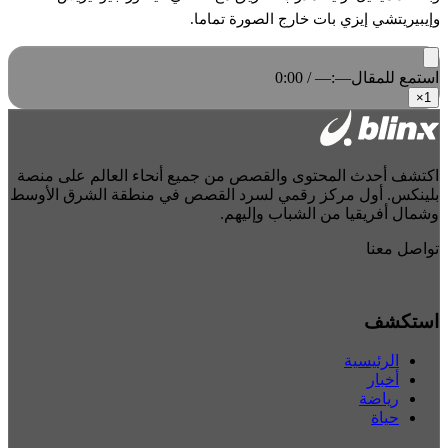
وإيبيريتشي إيزي بات خارج الصورة تماما.
استمع للمقال
0:00 / —:—
×
1
اكتشف أحدث المحتوى والقصص من جميع أنحاء العالم على منصة
بلينكس. أول مركز رقمي لسرد القصص في منطقة الشرق الأوسط
وشمال أفريقيا من الشباب وإليهم.
تواصل معنا
استكشف
الرئيسية
أخبار
رياضة
حياة