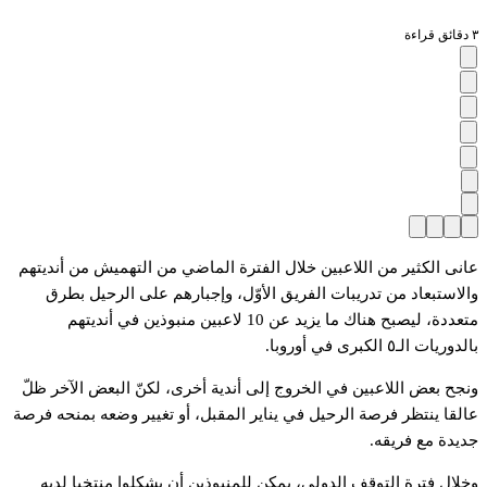
٣ دقائق قراءة
عانى الكثير من اللاعبين خلال الفترة الماضي من التهميش من أنديتهم
والاستبعاد من تدريبات الفريق الأوّل، وإجبارهم على الرحيل بطرق
متعددة، ليصبح هناك ما يزيد عن 10 لاعبين منبوذين في أنديتهم
بالدوريات الـ٥ الكبرى في أوروبا.
ونجح بعض اللاعبين في الخروج إلى أندية أخرى، لكنّ البعض الآخر ظلّ
عالقا ينتظر فرصة الرحيل في يناير المقبل، أو تغيير وضعه بمنحه فرصة
جديدة مع فريقه.
وخلال فترة التوقف الدولي، يمكن للمنبوذين أن يشكلوا منتخبا لديه