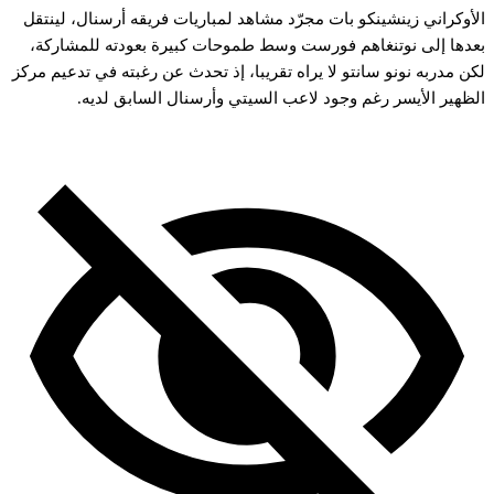
الأوكراني زينشينكو بات مجرّد مشاهد لمباريات فريقه أرسنال، لينتقل
بعدها إلى نوتنغاهم فورست وسط طموحات كبيرة بعودته للمشاركة،
لكن مدربه نونو سانتو لا يراه تقريبا، إذ تحدث عن رغبته في تدعيم مركز
الظهير الأيسر رغم وجود لاعب السيتي وأرسنال السابق لديه.