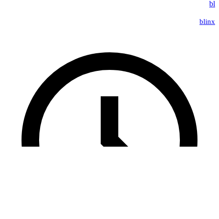
bl
blinx