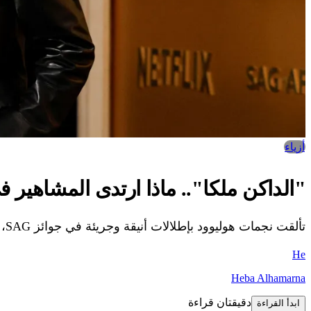
أزياء
"الداكن ملكا".. ماذا ارتدى المشاهير في G Awards
تألقت نجمات هوليوود بإطلالات أنيقة وجريئة في جوائز SAG، من سيفوز بلقب الأجمل على السجادة الحمراء؟ اكتشف التفاصيل المثيرة واعرف أكثر
He
Heba Alhamarna
دقيقتان قراءة
ابدأ القراءة