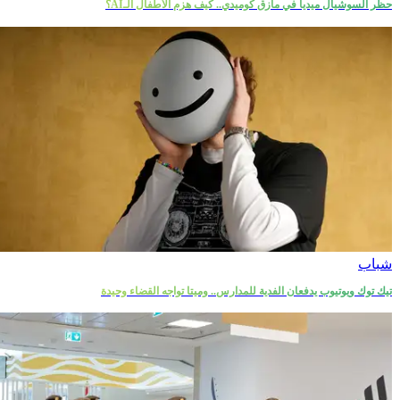
حظر السوشيال ميديا في مأزق كوميدي.. كيف هزم الأطفال الـAI؟
شباب
تيك توك ويوتيوب يدفعان الفدية للمدارس.. وميتا تواجه القضاء وحيدة