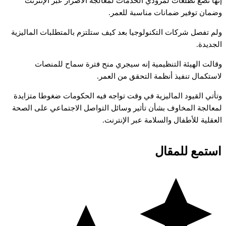
نها
تضع
تطلعات
لمزودي
الخدمات
لمعالجة
الأضرار
عبر
الإنترنت
ضمان
توفير
ضمانات
مناسبة
للعمر.
لم
تفصل
شركات
التكنولوجيا
بعد
كيف
ستلتزم
بالمتطلبات
الماليزية
لجديدة.
قالت
الهيئة
التنظيمية
إنه
سيجري
منح
فترة
سماح
للمنصات
استكمال
تنفيذ
أنظمة
التحقق
من
العمر.
تأتي
القيود
الماليزية
في
وقت
تواجه
فيه
الحكومات
ضغوطا
متزايدة
معالجة
المخاوف
بشأن
تأثير
وسائل
التواصل
الاجتماعي
على
الصحة
لعقلية
للأطفال
والسلامة
عبر
الإنترنت.
استمع للمقال