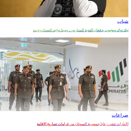
شباب
تيك توك ويوتيوب يدفعان الفدية للمدارس.. وميتا تواجه القضاء وحيدة
صراعات‎
الإمارات تعفي رعايا جمهورية السودان من غرامات تصاريح الإقامة