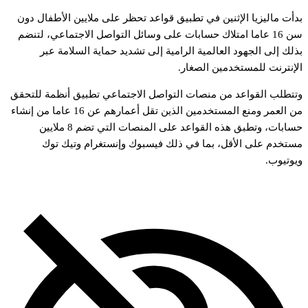
دأت
ماليزيا
الإثنين
في
تطبيق
قواعد
تحظر
على
ملايين
الأطفال
دون
ن
16
عاما
امتلاك
حسابات
على
وسائل
التواصل
الاجتماعي،
لتنضم
ذلك
إلى
الجهود
العالمية
الرامية
إلى
تشديد
حماية
السلامة
عبر
لإنترنت
للمستخدمين
الصغار.
تتطلب
القواعد
من
منصات
التواصل
الاجتماعي
تطبيق
أنظمة
للتحقق
ن
العمر
ومنع
المستخدمين
الذين
تقل
أعمارهم
عن
16
عاما
من
إنشاء
سابات،
وتطبق
هذه
القواعد
على
المنصات
التي
تضم
8
ملايين
ستخدم
على
الأقل،
بما
في
ذلك
فيسبوك
وإنستغرام
وتيك
توك
يوتيوب.