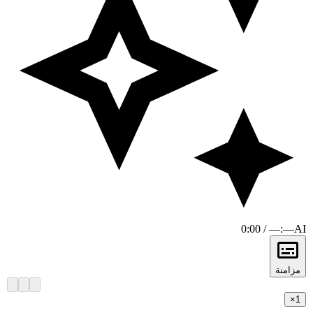
0:00 / —:—
AI
مزامنة
×
1