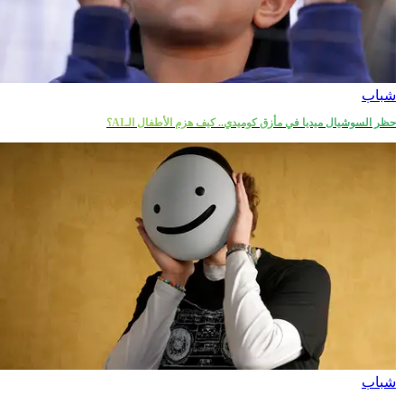
شباب
حظر السوشيال ميديا في مأزق كوميدي.. كيف هزم الأطفال الـAI؟
شباب