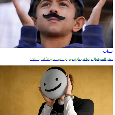
شباب
حظر السوشيال ميديا في مأزق كوميدي.. كيف هزم الأطفال الـAI؟