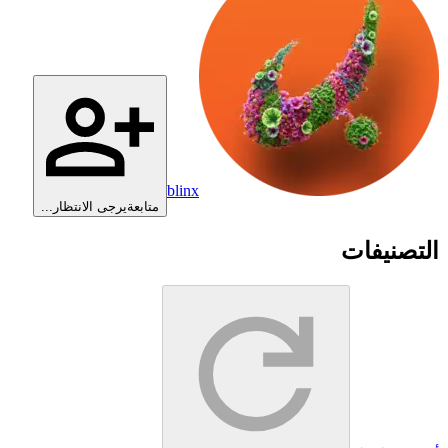
blinx
متابعة
يرجى الانتظار...
التصنيفات