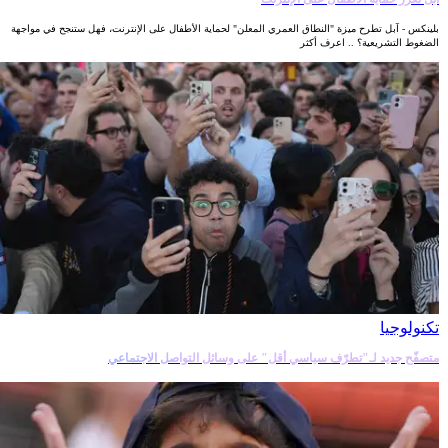
بلينكس - آبل تطرح ميزة "النطاق العمري المعلن" لحماية الأطفال على الإنترنت، فهل ستنجح في مواجهة
الضغوط التشريعية؟ .. اعرف أكثر
تكنولوجيا
متصفّح جديد لـ"تطرّف سياسي أقل" على وسائل التواصل الاجتماعي