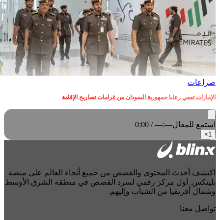
صراعات‎
الإمارات تعفي رعايا جمهورية السودان من غرامات تصاريح الإقامة
استمع للمقال
0:00 / —:—
×
1
اكتشف أحدث المحتوى والقصص من جميع أنحاء العالم على منصة
بلينكس. أول مركز رقمي لسرد القصص في منطقة الشرق الأوسط
وشمال أفريقيا من الشباب وإليهم.
تواصل معنا