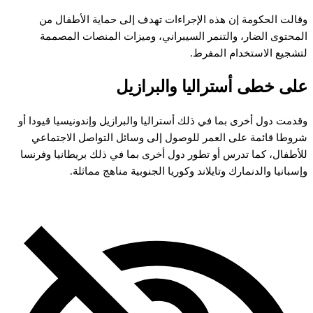
قالت
الحكومة
إن
هذه
الإجراءات
تهدف
إلى
حماية
الأطفال
من
لمحتوى
الضار،
والتنمر
السيبراني،
وميزات
المنصات
المصممة
تشجيع
الاستخدام
المفرط.
لى
خطى
أستراليا
والبرازيل
قدمت
دول
أخرى
بما
في
ذلك
أستراليا
والبرازيل
وإندونيسيا
قيودا
أو
روطا
قائمة
على
العمر
للوصول
إلى
وسائل
التواصل
الاجتماعي
لأطفال،
كما
تدرس
أو
تطور
دول
أخرى
بما
في
ذلك
بريطانيا
وفرنسا
إسبانيا
والدنمارك
وتايلاند
وكوريا
الجنوبية
مناهج
مماثلة.