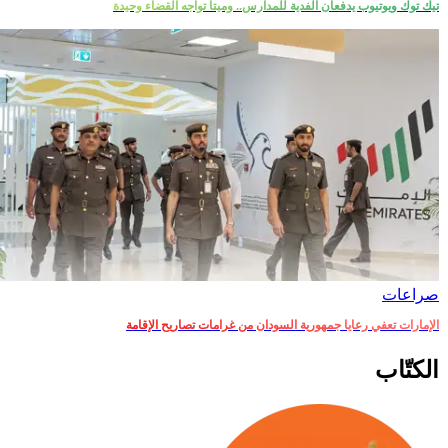
تيك توك ويوتيوب يدفعان الفدية للمدارس.. وميتا تواجه القضاء وحيدة
صراعات‎
الإمارات تعفي رعايا جمهورية السودان من غرامات تصاريح الإقامة
الكتّاب