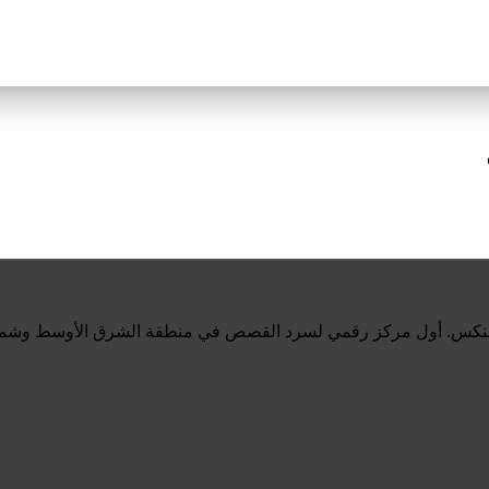
ينكس. أول مركز رقمي لسرد القصص في منطقة الشرق الأوسط وشمال 