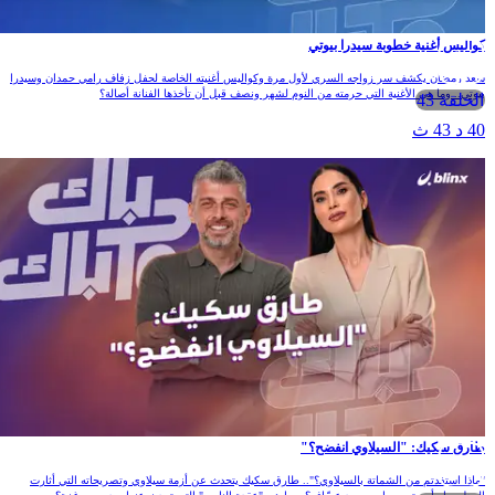
كواليس أغنية خطوبة سيدرا بيوتي
سعد رمضان يكشف سر زواجه السري لأول مرة وكواليس أغنيته الخاصة لحفل زفاف رامي حمدان وسيدرا
بيوتي.. وما هي الأغنية التي حرمته من النوم لشهر ونصف قبل أن تأخذها الفنانة أصالة؟
الحلقة 43
40 د 43 ث
طارق سكيك: "السيلاوي انفضح؟"
"ماذا استفدتم من الشماتة بالسيلاوي؟".. طارق سكيك يتحدث عن أزمة سيلاوي وتصريحاته التي أثارت