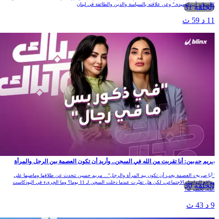
"الستاند أب كوميدي" وعن علاقته بالسياسة والدين والطائفة في لبنان
الحلقة 31
11 د 59 ث
مريم حسين: أنا تقربت من الله في السجن.. وأريد أن تكون العصمة بين الرجل والمرأة
"أنا صريحة العصمة يجب أن تكون بيد المرأة والرجل"... مريم حسين تتحدث عن طلاقها وماضيها على
مواقع التواصل الاجتماعي، لكن هل تغيّرت عندما دخلت السجن لـ 11 يوما؟ وما الجريء في البودكاست
الحلقة 30
الذي تحضر له؟
9 د 43 ث