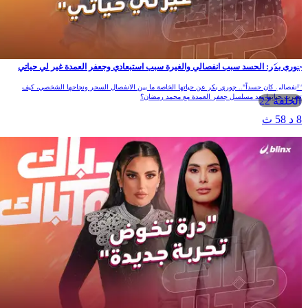
جوري بكر: الحسد سبب انفصالي والغيرة سبب استبعادي وجعفر العمدة غير لي حياتي
"انفصالي كان حسداً".. جوري بكر عن حياتها الخاصة ما بين الانفصال السحر ونجاحها الشخصي، كيف
تغيرت حياتها بعد مسلسل جعفر العمدة مع محمد رمضان؟
الحلقة 22
8 د 58 ث