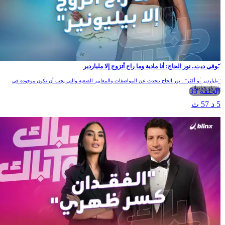
كوفي ديت.. نور الحاج: أنا مادية وما راح أتزوج إلا ملياردير
"ملياردير أو أكثر".. نور الحاج تتحدث عن المواصفات والمعايير الصعبة والتي يجب أن تكون موجودة في
شريك حياتها!
الحلقة 33
5 د 57 ث