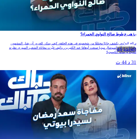
ما هي خطوط صالح النواوي الحمراء؟
صالح النواوي يكشف جانبًا مختلفًا من شخصيته في هذه الحلقة، كيف يمكن للغرور أن يقتل المشهور،
ولماذا يرى أن السوشال ميديا صنعت أوهامًا عند الكثيرين، وكيف غيّرت معاناة الشعب السوري نظرته
الحلقة 44
للحياة ورسالة الكوميديا!
31 د 44 ث