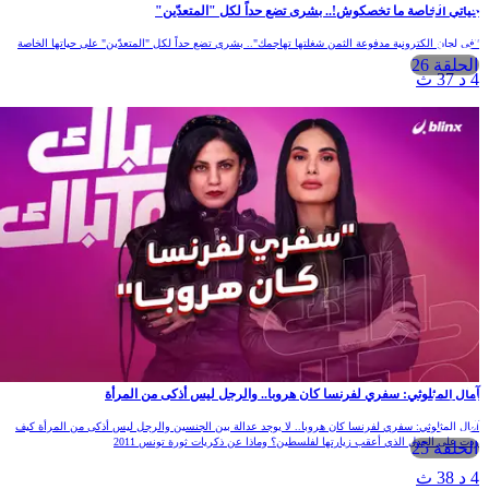
حياتي الخاصة ما تخصكوش!.. بشرى تضع حداً لكل "المتعدّين"
"في لجان الكترونية مدفوعة الثمن شغلتها تهاجمك".. بشرى تضع حداً لكل "المتعدّين" على حياتها الخاصة
الحلقة 26
4 د 37 ث
آمال المثلوثي: سفري لفرنسا كان هروبا.. والرجل ليس أذكى من المرأة
آمال المثلوثي: سفري لفرنسا كان هروبا.. لا يوجد عدالة بين الجنسين والرجل ليس أذكى من المرأة كيف
ردت على الجدل الذي أعقب زيارتها لفلسطين؟ وماذا عن ذكريات ثورة تونس 2011
الحلقة 25
4 د 38 ث