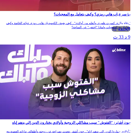
ما سر غياب هاني رمزي؟ وكيف يتعامل مع المعجبات؟
"وفاة والدي كسرت ظهري وأتعلم من أولادي".. كيف يعيش الكوميديان هاني رمزي حياته الخاصة وكيف
يتعامل مع المعجبات ولماذا "اختفى" عن الساحة؟
الحلقة 32
9 د 33 ث
جون أشقر: "الفتوش" سبب مشاكلي الزوجية وأولادي يختارون الدين إلي بدهم إياه
"أولادي يختاروا الدين إلي بدهم إياه".. جون أشقر يتحدث بصراحة عن زوجته وأطفاله، بداياته العصبة مع