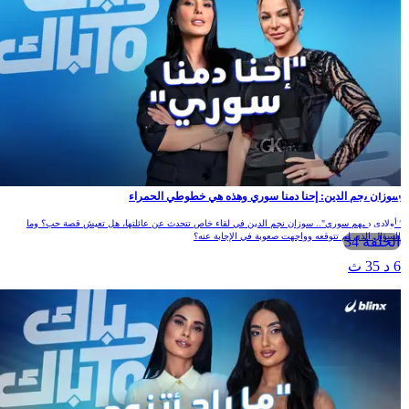
سوزان نجم الدين: إحنا دمنا سوري وهذه هي خطوطي الحمراء
"أولادي دمهم سوري".. سوزان نجم الدين في لقاء خاص تتحدث عن عائلتها، هل تعيش قصة حب؟ وما
السؤال الذي لم تتوقعه وواجهت صعوبة في الإجابة عنه؟
الحلقة 34
6 د 35 ث