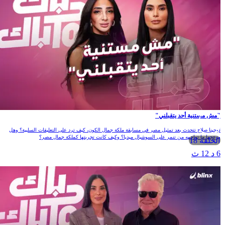
"مش مستنية أحد يتقبلني"
لوجينا صلاح تتحدث بعد تمثيل مصر في مسابقة ملكة جمال الكون، كيف ترد على التعليقات السلبية؟ وهل
يزعجها ما تواجهه من تنمر على السوشيال ميديا؟ وكيف كانت تجربتها كملكة جمال مصر؟
الحلقة 18
6 د 12 ث