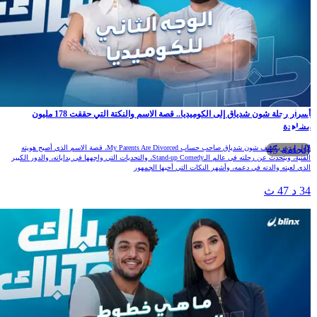
أسرار رحلة شون شدياق إلى الكوميديا.. قصة الاسم والنكتة التي حققت 178 مليون
مشاهدة
الحلقة 45
لأول مرة، يكشف شون شدياق صاحب حساب My Parents Are Divorced، قصة الاسم الذي أصبح هويته
الفنية، ويتحدث عن رحلته في عالم الـStand-up Comedy، والتحديات التي واجهها في بداياته، والدور الكبير
الذي لعبته والدته في دعمه، وأشهر النكات التي أحبها الجمهور
34 د 47 ث