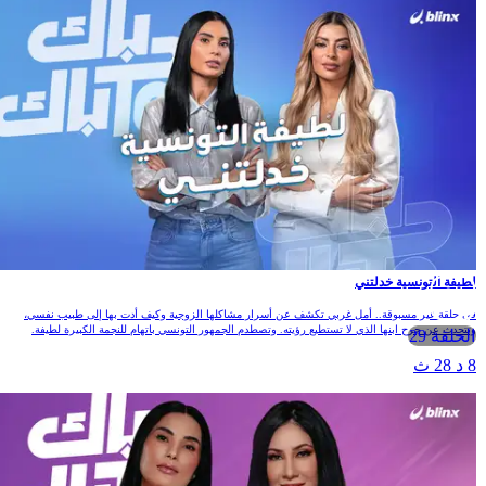
لطيفة التونسية خدلتني
في حلقة غير مسبوقة.. أمل غربي تكشف عن أسرار مشاكلها الزوجية وكيف أدت بها إلى طبيب نفسي،
وتتحدث عن جرح ابنها الذي لا تستطيع رؤيته. وتصطدم الجمهور التونسي باتهام للنجمة الكبيرة لطيفة.
الحلقة 29
8 د 28 ث