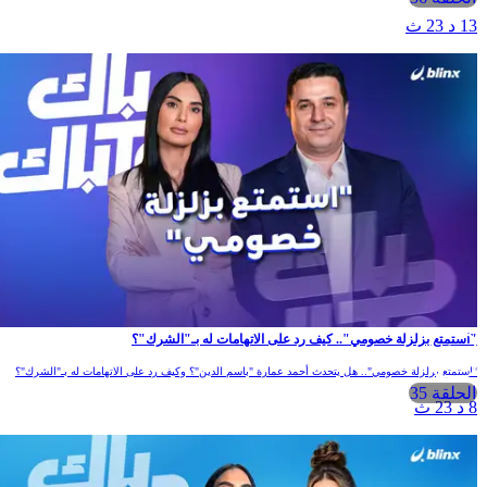
13 د 23 ث
"استمتع بزلزلة خصومي".. كيف رد على الاتهامات له بـ"الشرك"؟
"استمتع بزلزلة خصومي".. هل يتحدث أحمد عمارة "باسم الدين"؟ وكيف رد على الاتهامات له بـ"الشرك"؟
الحلقة 35
8 د 23 ث