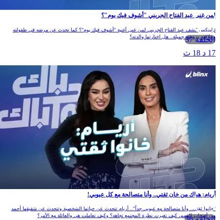
لمن غنى عبد الفتاح الجريني "أشوف فيك يوم"؟
لبلينكس كشف عبد الفتاح الجريني لمن غنى أغنية "أشوف فيك يوم"؟ كما تحدث عن مرضه في طفولته
وعلاقته بزوجته جميلة.. هل اختارتها والدته؟
الحلقة 37
17 د 18 ث
أريام: هناك من خان ثقتي.. وأنا متصالحة مع كل عيوبي!
"خانوا ثقتي.. وأنا متصالحة مع عيوبي جداً".. أريام تتحدث عن حياتها الشخصية وتتحدث عن شقيقها أحمد
من أصحاب الهمم، كيف تغيرت نظرة المجتمع تجاهه؟ وكيف تعاملت هي والعائلة مع الأمر؟
الحلقة 36