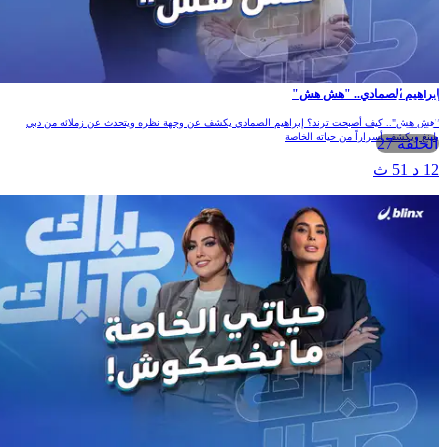
إبراهيم الصمادي.. "هش هش"
"هش هش".. كيف أصبحت ترند؟ إبراهيم الصمادي يكشف عن وجهة نظره ويتحدث عن زملائه من دبي
بلينغ ويكشف أسراراً من حياته الخاصة
الحلقة 27
12 د 51 ث