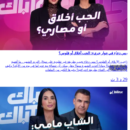
مس دعاء في حوار جريء: الحب أخلاق أو فلوس؟
الحب، الأخلاق أو الفلوس؟ مس دعاء تجيب بطريقة غير تقليدية على سؤال الترند الشهير.. ما أهمية
الأموال في حياتنا؟ وماذا أخذت الشهرة منها؟ وهل يمكن أن تتصالح مع عدو لها في يوم من الأيام؟ وكيف
الحلقة 39
قررت الانتقال إلى الغناء بطريقة احترافية؟ وغيرها الكثير من الملفات
29 د 3 ث