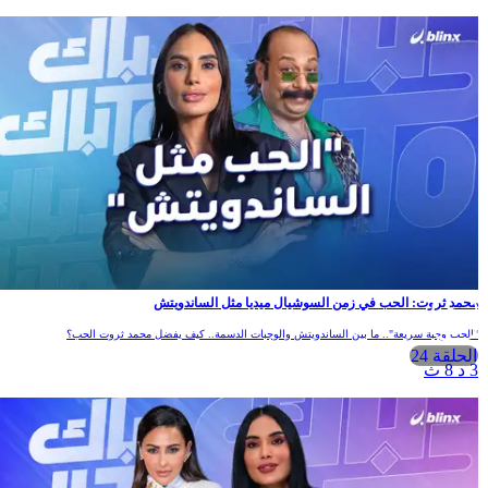
محمد ثروت: الحب في زمن السوشيال ميديا مثل الساندويتش
"الحب وجبة سريعة".. ما بين الساندويتش والوجبات الدسمة.. كيف يفضل محمد ثروت الحب؟
الحلقة 24
3 د 8 ث