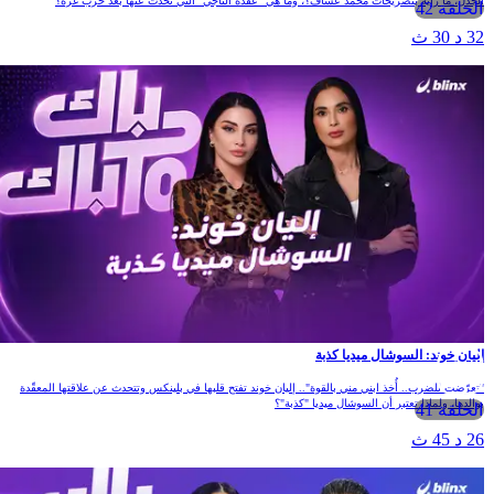
الجدل، ما رأيه بتصريحات محمد عسّاف؟، وما هي "عقدة الناجي" التي تحدث عنها بعد حرب غزة؟
الحلقة 42
32 د 30 ث
إليان خوند: السوشال ميديا كذبة
"تعرّضت للضرب.. أُخذ ابني مني بالقوة".. إليان خوند تفتح قلبها في بلينكس وتتحدث عن علاقتها المعقّدة
بوالدها، ولماذا تعتبر أن السوشال ميديا "كذبة"؟
الحلقة 41
26 د 45 ث