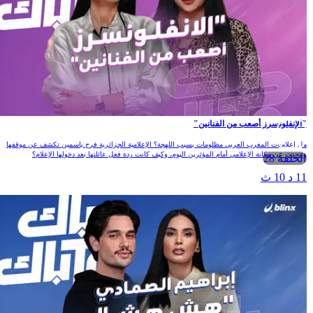
"الإنفلونسرز أصعب من الفنانين"
هل إعلاميات المغرب العربي مظلومات بسبب اللهجة؟ الإعلامية الجزائرية فرح ياسمين تكشف عن موقفها
وتتحدث عن مكانة الإعلامي أمام المؤثرين اليوم، وكيف كانت ردة فعل عائلتها بعد دخولها الإعلام؟
الحلقة 28
11 د 10 ث