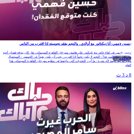
حسين فهمي: أنا ديكتاتور مع أولادي.. والنجم يفقد نجوميته إذا اقترب من الناس
حسين فهمي في لقاء خاص مع بلينكس على هامش مهرجان القاهرة السينمائي: هل كان يتوقع فقدان أخيه
مصطفى بهذه السرعة؟ - النجم لا يكون نجماً إذا اقترب.. يجب أن يكون بعيداً عن الجمهور - السوشيال
الحلقة 17
ميديا لم تبق قيمة لأي شيء - ما أبرز التحديات التي واجهها في تنظيم مهرجان القاهرة السينمائي هذا
العام
8 د 3 ث