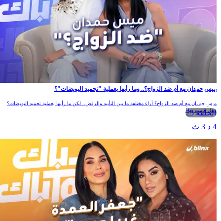
ميس حمدان مع أم ضد الزواج؟.. وما رأيها بعملية "تجميد البويضات"؟
ميس حمدان مع أم ضد الزواج؟ آراء مختلفة ما بين التأييد والرفض.. لكن ما رأيها بعملية تجميد البويضات؟
وهل قامت بها؟
الحلقة 23
4 د 3 ث