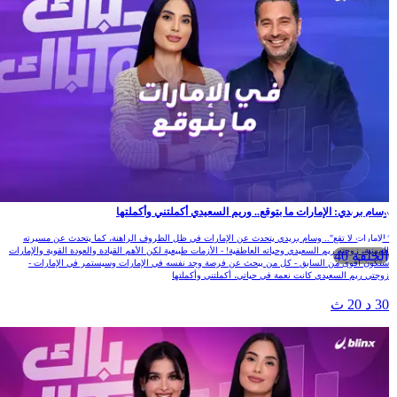
وسام بريدي: الإمارات ما بتوقع.. وريم السعيدي أكملتني وأكملتها
"الإمارات لا تقع".. وسام بريدي يتحدث عن الإمارات في ظل الظروف الراهنة، كما يتحدث عن مسيرته
المهنية، زوجته ريم السعيدي وحياته العاطفية! - الأزمات طبيعية لكن الأهم القيادة والعودة القوية والإمارات
الحلقة 40
ستكون أقوى من السابق - كل من يبحث عن فرصة وجد نفسه في الإمارات وسيستمر في الإمارات -
زوجتي ريم السعيدي كانت نعمة في حياتي، أكملتني وأكملتها
30 د 20 ث