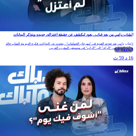
الشاب مامي من بعد غياب.. يعود ليكشف عن حقيقة اعتزاله، جديده ويتذكر البدايات
الشاب مامي بعد عودته القوية في "مهرجان الحمامات".. يتحدث عن البدايات، فكرة الديو مع الشاب خالد
ورأيه بالتحول من "الراي" إلى "الراب" في موسيقى المغرب العربي.
الحلقة 38
16 د 59 ث