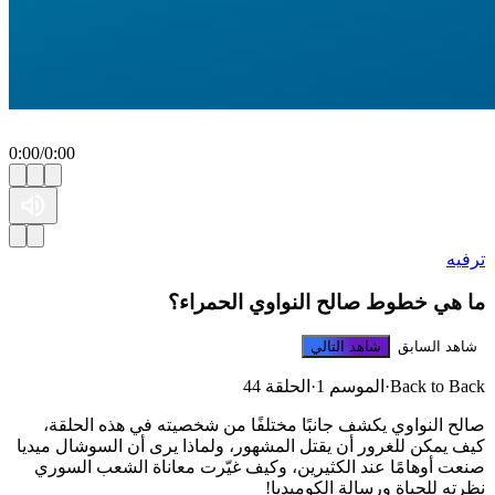
0:00
/
0:00
رفيه‎
ا هي خطوط صالح النواوي الحمراء؟
شاهد السابق
شاهد التالي
Back to Bac
·
الموسم 1
·
الحلقة 44
الح النواوي يكشف جانبًا مختلفًا من شخصيته في هذه الحلقة،
يف يمكن للغرور أن يقتل المشهور، ولماذا يرى أن السوشال ميديا
نعت أوهامًا عند الكثيرين، وكيف غيّرت معاناة الشعب السوري
ظرته للحياة ورسالة الكوميديا!