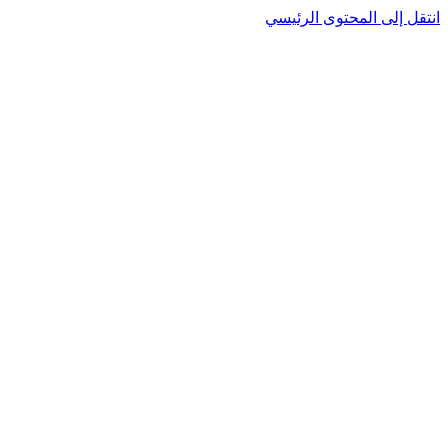
نتقل إلى المحتوى الرئيسي