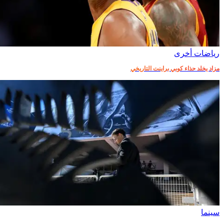
رياضات أخرى
مزاد يخلد حذاء كوبي براينت التاريخي
سينما