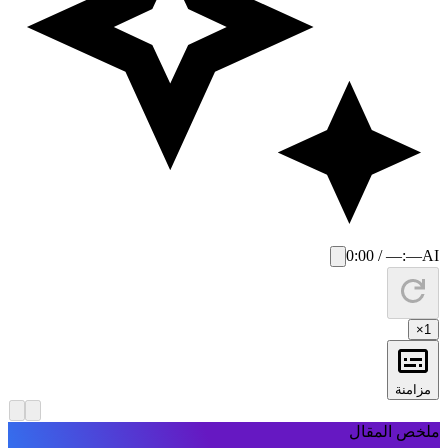
0:00 / —:—
AI
×
1
مزامنة
لخص المقال