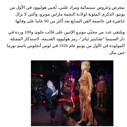
معرض
وعروض
سينمائية
ومزاد
علني،
تُحيي
هوليوود
في
الأول
من
ونيو،
الذكرى
المئوية
لولادة
النجمة
مارلين
مونرو،
والتي
لا
تزال
اضرة
في
عاصمة
الفن
السابع
بعد
أكثر
من
60
عاما
على
وفاتها.
يلتقي
عدد
من
محبّي
مونرو
الإثنين
على
قالب
حلوى
و100
وردة
في
ار
السينما
"تشاينيز
ثياتر"،
رمز
هوليوود
القديمة،
لاستذكار
الممثلة
لمولودة
في
الأول
من
يونيو
عام
1926
في
لوس
أنجلوس
باسم
نورما
ين
بيكر.