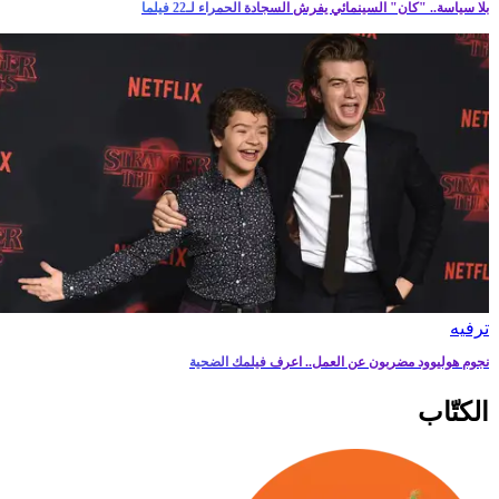
بلا سياسة.. "كان" السينمائي يفرش السجادة الحمراء لـ22 فيلما
ترفيه‎
نجوم هوليوود مضربون عن العمل.. اعرف فيلمك الضحية
الكتّاب