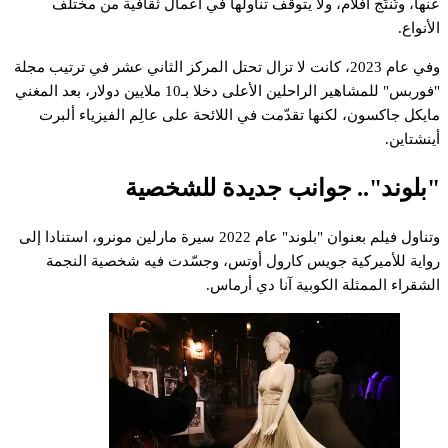
نها،
وتُنتَج
أفلام،
ولا
يتوقف
تناولها
في
أعمال
ثقافية
من
مختلف
لأنواع.
في
عام
2023،
كانت
لا
تزال
تحتل
المركز
الثاني
عشر
في
ترتيب
مجلة
فوربس"
للمشاهير
الراحلين
الأعلى
دخلا
بـ10
ملايين
دولار،
بعد
المغني
ايكل
جاكسون،
لكنها
تقدّمت
في
اللائحة
على
عالِم
الفيزياء
ألبرت
ينشتاين.
بلوند"..
جوانب
جديدة
للشخصية
تناول
فيلم
بعنوان
"بلوند"
عام
2022
سيرة
مارلين
مونرو،
استنادا
إلى
واية
للأميركية
جويس
كارول
أوتس،
وجسّدت
فيه
شخصية
النجمة
لشقراء
الممثلة
الكوبية
آنا
دي
أرماس.