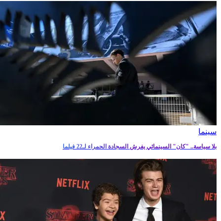
سينما
بلا سياسة.. "كان" السينمائي يفرش السجادة الحمراء لـ22 فيلما