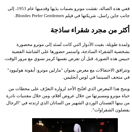
في
هذه
الصالة،
نقشت
مونرو
بصمات
يدَيها
وقدميها
عام
1953،
إلى
انب
جاين
راسل،
شريكتها
في
فيلم
Gentlemen
Prefer
Blondes.
كثر
من
مجرد
شقراء
ساذجة
لمدة
طويلة،
بقيت
الأدوار
التي
كانت
تُسنَد
إلى
مونرو
محصورة
شخصية
الشقراء
الساذجة،
واستمر
حضورها
على
الشاشة
الفضية
بيس
هذه
الصورة،
قبل
أن
تفرض
نفسها
كرمز
نسوي
مع
مرور
الوقت.
تترافق
الاحتفالات
مع
معرض
بعنوان
"مارلين
مونرو:
أيقونة
هوليوود"
ي
متحف
السينما
في
لوس
أنجليس.
يتيح
هذا
المعرض
الذي
افتُتح
الأحد
لزواره
التعرّف
على
محطات
من
ياة
مونرو
ومسيرتها
من
خلال
عروض
أفلام،
ومن
خلال
مقتنيات
نادرة
ن
بينها
الفستان
الوردي
الشهير
من
الساتان
الذي
ارتدته
في
"الرجال
فضلون
الشقراوات".