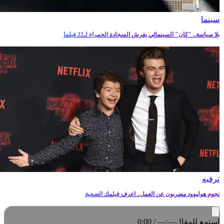
سينما
بلا سياسة.. "كان" السينمائي يفرش السجادة الحمراء لـ22 فيلما
ترفيه‎
نجوم هوليوود مضربون عن العمل.. اعرف فيلمك الضحية
استمع للمقال
0:00 / —:—