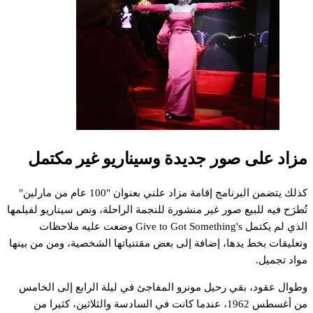
زاد
على
صور
جديدة
وسيناريو
غير
مكتمل
ذلك
يتضمن
البرنامج
إقامة
مزاد
علني
بعنوان
"100
عام
من
مارلين"
ُطرَح
فيه
للبيع
صور
غير
منشورة
للنجمة
الراحلة،
ونص
سيناريو
لفيلمها
لذي
لم
يكتمل
Something's
Got
to
Give
وضعت
عليه
ملاحظات
تعليقات
بخط
يدها،
إضافة
إلى
بعض
مقتنياتها
الشخصية،
ومن
من
بينها
واد
تجميل.
طوال
عقود،
بقي
رحيل
مونرو
المفاجئ
في
ليلة
الرابع
إلى
الخامس
ن
أغسطس
1962،
عندما
كانت
في
السادسة
والثلاثين،
كثيرا
من