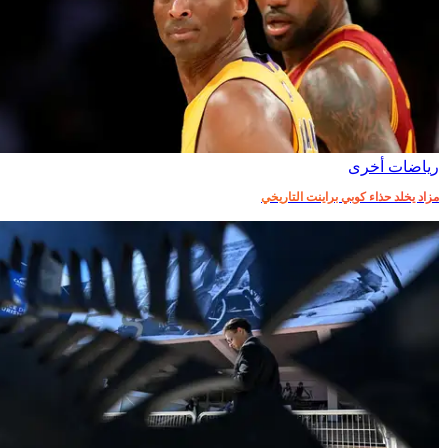
رياضات أخرى
مزاد يخلد حذاء كوبي براينت التاريخي