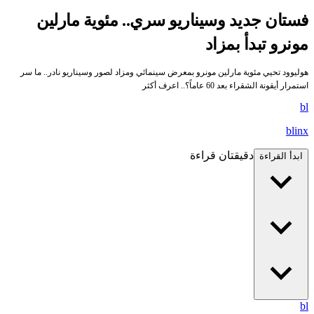
ستان جديد وسيناريو سري.. مئوية مارلين
ونرو تبدأ بمزاد
وليوود تحيي مئوية مارلين مونرو بمعرض سينمائي ومزاد لصور وسيناريو نادر.. ما سر
ستمرار أيقونة الشقراء بعد 60 عاماً؟.. اعرف أكثر
b
blin
دقيقتان قراءة
ابدأ القراءة
b