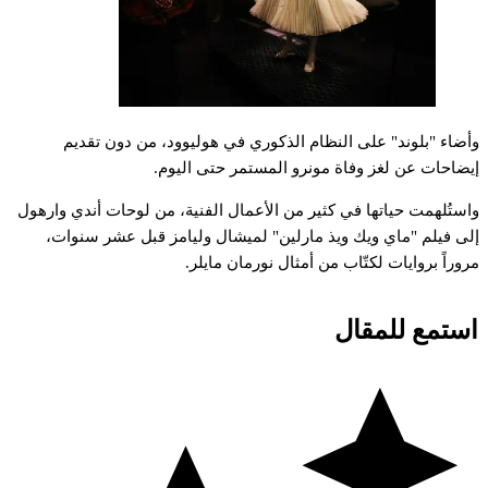
أضاء
"بلوند"
على
النظام
الذكوري
في
هوليوود،
من
دون
تقديم
يضاحات
عن
لغز
وفاة
مونرو
المستمر
حتى
اليوم.
استُلهمت
حياتها
في
كثير
من
الأعمال
الفنية،
من
لوحات
أندي
وارهول
لى
فيلم
"ماي
ويك
ويذ
مارلين"
لميشال
وليامز
قبل
عشر
سنوات،
روراً
بروايات
لكتّاب
من
أمثال
نورمان
مايلر.
استمع للمقال