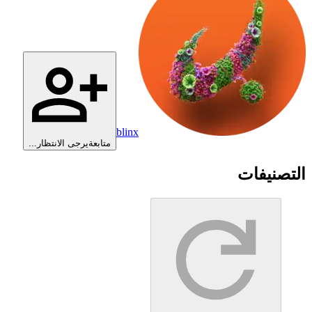
blinx
متابعة
يرجى الانتظار...
التصنيفات