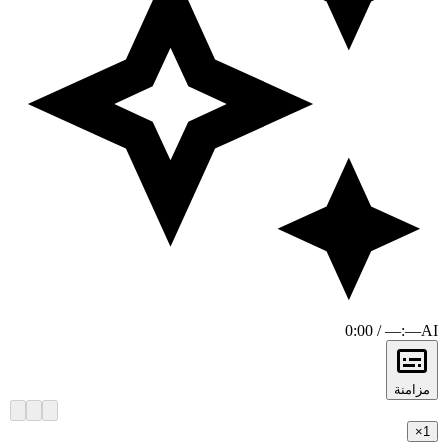
0:00 / —:—
AI
مزامنة
×
1