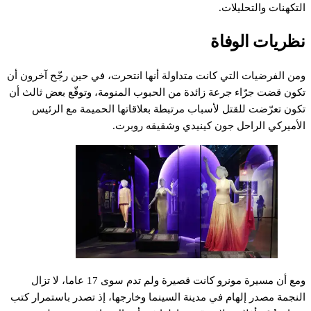
لتكهنات
والتحليلات.
ظريات
الوفاة
من
الفرضيات
التي
كانت
متداولة
أنها
انتحرت،
في
حين
رجّح
آخرون
أن
كون
قضت
جرّاء
جرعة
زائدة
من
الحبوب
المنومة،
وتوقّع
بعض
ثالث
أن
كون
تعرّضت
للقتل
لأسباب
مرتبطة
بعلاقاتها
الحميمة
مع
الرئيس
لأميركي
الراحل
جون
كينيدي
وشقيقه
روبرت.
مع
أن
مسيرة
مونرو
كانت
قصيرة
ولم
تدم
سوى
17
عاما،
لا
تزال
لنجمة
مصدر
إلهام
في
مدينة
السينما
وخارجها،
إذ
تصدر
باستمرار
كتب