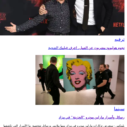
ترفيه‎
نجوم هوليوود مضربون عن العمل.. اعرف فيلمك الضحية
سينما
رسائل وأسرار مارلين مونرو "الحزينة" في مزاد
بلينكس - ستعرض تذكارات مارلين مونرو في مزاد، منها ملابس ورسائل شخصية. ما الأسرار التي تكشفها