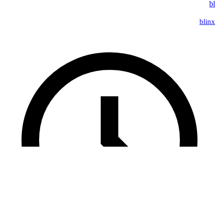
bl
blinx