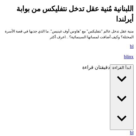
اللبنانية مُنية عقل تدخل نتفليكس من بوابة
أيرلندا
منية عقل تدخل عالم "نتفليكس" مع "هاوس أوف غينيس". ما الذي جذبها في قصة الأسرة
المختلة؟ وكيف أضافت لمساتها السينمائية؟ .. اعرف أكثر
bl
blinx
دقيقتان قراءة
ابدأ القراءة
bl