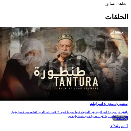
شاهد السابق
لحلقات
نطورة.. مجزرة اسرائيلية
طنطورة.. مجزرة اسرائيلية بقي الحديث عنها محرما لنحو ٧٠ عاما، فما الذي اكتشفه من قاموا بنبش
سرارها؟ شاهد الوثائقي حصريا على منصة بلينكس
الحلقة 2
 س 34 د