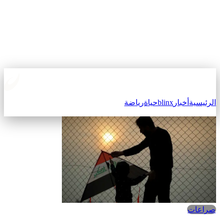
الرئيسية
أخبار
blinx
حياة
رياضة
صراعات‎