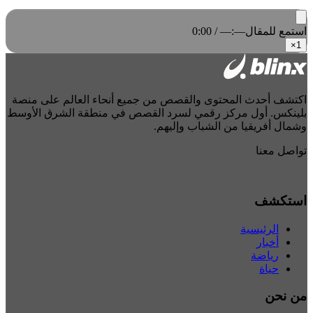
استمع للمقال
0:00 / —:—
×
1
اكتشف أحدث المحتوى والقصص من جميع أنحاء العالم على منصة
بلينكس. أول مركز رقمي لسرد القصص في منطقة الشرق الأوسط
وشمال أفريقيا من الشباب وإليهم.
تواصل معنا
استكشف
الرئيسية
أخبار
رياضة
حياة
من نحن