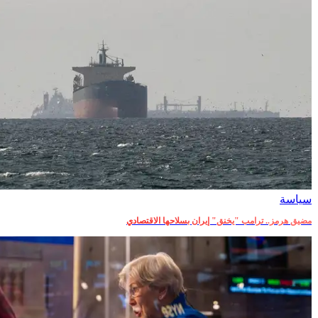
سياسة
مضيق هرمز.. ترامب "يخنق" إيران بسلاحها الاقتصادي