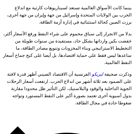
ينما
كانت
الأسواق
العالمية
تستعد
لسيناريوهات
كارثية
مع
اندلاع
لحرب
بين
الولايات
المتحدة
وإسرائيل
من
جهة
وإيران
من
جهة
أخرى،
رزت
الصين
كحالة
استثنائية
في
إدارة
أزمة
الطاقة.
دلا
من
الانجرار
إلى
سباق
محموم
على
شراء
النفط
ورفع
الأسعار
أكثر،
فضت
بكين
وارداتها
بشكل
حاد،
مستفيدة
من
سنوات
طويلة
من
لتخطيط
الاستراتيجي
وبناء
المخزونات
وتنويع
مصادر
الطاقة،
ما
اعدها
ليس
فقط
على
حماية
اقتصادها،
بل
أيضا
على
كبح
جماح
أسعار
لنفط
العالمية.
ذكرت
صحيفة
ليزيكو
الفرنسية
أن
الاقتصاد
الصيني
أظهر
قدرة
لافتة
لى
الصمود
بعد
ثلاثة
أشهر
من
اندلاع
الحرب.
ارتفعت
أسعار
الرحلات
لجوية
الداخلية
والوقود
والبلاستيك،
لكن
التأثير
ظل
محدودا
مقارنة
دول
آسيوية
أخرى
تعتمد
بصورة
أكبر
على
النفط
المستورد
وتواجه
غوطا
حادة
في
مجال
الطاقة.