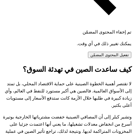
تم إخفاء المحتوى المضمّن
يمكنك تغيير ذلك في أي وقت.
تفعيل المحتوى المضمّن
يف
ساعدت
الصين
في
تهدئة
السوق؟
ا
تقتصر
أهمية
الخطوة
الصينية
على
حماية
الاقتصاد
المحلي،
بل
تمتد
لى
الأسواق
العالمية.
فالصين
هي
أكبر
مستورد
للنفط
في
العالم،
وأي
يادة
كبيرة
في
طلبها
خلال
الأزمة
كانت
ستدفع
الأسعار
إلى
مستويات
على
بكثير.
تشير
كبلر
إلى
أن
المصافي
الصينية
خفضت
مشترياتها
الخارجية
بوتيرة
سرع
من
انخفاض
معدلات
تشغيلها،
ما
يعني
أنها
اعتمدت
جزئيا
على
لمخزونات
المتراكمة
لديها.
ونتيجة
لذلك،
تراجع
تأثير
الصين
في
عملية