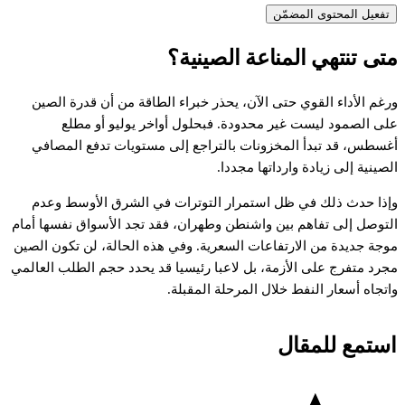
تفعيل المحتوى المضمّن
تى
تنتهي
المناعة
الصينية؟
رغم
الأداء
القوي
حتى
الآن،
يحذر
خبراء
الطاقة
من
أن
قدرة
الصين
لى
الصمود
ليست
غير
محدودة.
فبحلول
أواخر
يوليو
أو
مطلع
غسطس،
قد
تبدأ
المخزونات
بالتراجع
إلى
مستويات
تدفع
المصافي
لصينية
إلى
زيادة
وارداتها
مجددا.
إذا
حدث
ذلك
في
ظل
استمرار
التوترات
في
الشرق
الأوسط
وعدم
لتوصل
إلى
تفاهم
بين
واشنطن
وطهران،
فقد
تجد
الأسواق
نفسها
أمام
وجة
جديدة
من
الارتفاعات
السعرية.
وفي
هذه
الحالة،
لن
تكون
الصين
جرد
متفرج
على
الأزمة،
بل
لاعبا
رئيسيا
قد
يحدد
حجم
الطلب
العالمي
اتجاه
أسعار
النفط
خلال
المرحلة
المقبلة.
استمع للمقال