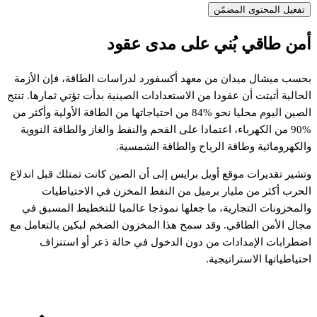
تفعيل المحتوى المضمّن
من
طاقي
بُني
على
مدى
عقود
حسب
ميشال
ميدان
من
معهد
أكسفورد
لدراسات
الطاقة،
فإن
الأزمة
لحالية
أثبتت
أن
عقودا
من
الاستعدادات
الصينية
بدأت
تؤتي
ثمارها.
تنتج
لصين
اليوم
محليا
نحو
84%
من
احتياجاتها
من
الطاقة
الأولية
وأكثر
من
90
من
الكهرباء،
اعتمادا
على
الفحم
والنفط
والغاز
والطاقة
النووية
الكهرومائية
وطاقة
الرياح
والطاقة
الشمسية.
تشير
تقديرات
موقع
أويل
برايس
إلى
أن
الصين
كانت
تمتلك
قبل
اندلاع
لحرب
أكثر
من
مليار
برميل
من
النفط
المخزن
في
الاحتياطيات
المخزونات
التجارية،
ما
جعلها
نموذجا
عالميا
للتخطيط
المسبق
في
جال
الأمن
الطاقي.
وقد
سمح
هذا
المخزون
الضخم
لبكين
بالتعامل
مع
ضطرابات
الإمدادات
من
دون
الدخول
في
حالة
ذعر
أو
استنزاف
حتياطياتها
الاستراتيجية.