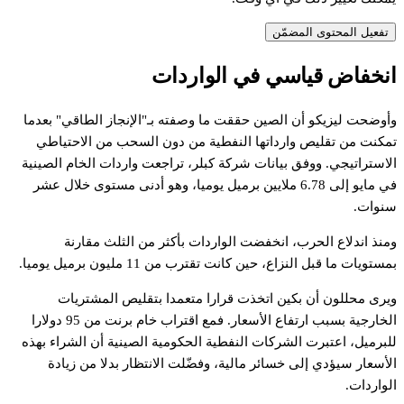
تفعيل المحتوى المضمّن
نخفاض
قياسي
في
الواردات
أوضحت
ليزيكو
أن
الصين
حققت
ما
وصفته
بـ"الإنجاز
الطاقي"
بعدما
مكنت
من
تقليص
وارداتها
النفطية
من
دون
السحب
من
الاحتياطي
لاستراتيجي.
ووفق
بيانات
شركة
كبلر،
تراجعت
واردات
الخام
الصينية
ي
مايو
إلى
6.78
ملايين
برميل
يوميا،
وهو
أدنى
مستوى
خلال
عشر
نوات.
منذ
اندلاع
الحرب،
انخفضت
الواردات
بأكثر
من
الثلث
مقارنة
مستويات
ما
قبل
النزاع،
حين
كانت
تقترب
من
11
مليون
برميل
يوميا.
يرى
محللون
أن
بكين
اتخذت
قرارا
متعمدا
بتقليص
المشتريات
لخارجية
بسبب
ارتفاع
الأسعار.
فمع
اقتراب
خام
برنت
من
95
دولارا
لبرميل،
اعتبرت
الشركات
النفطية
الحكومية
الصينية
أن
الشراء
بهذه
لأسعار
سيؤدي
إلى
خسائر
مالية،
وفضّلت
الانتظار
بدلا
من
زيادة
لواردات.