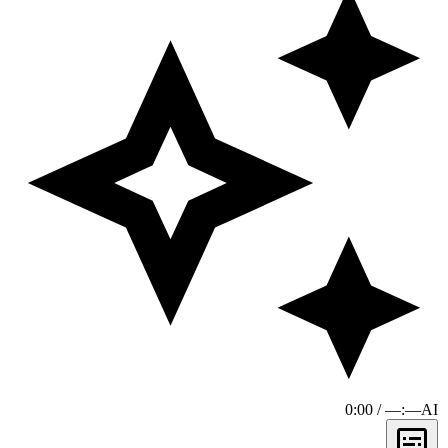
0:00 / —:—
AI