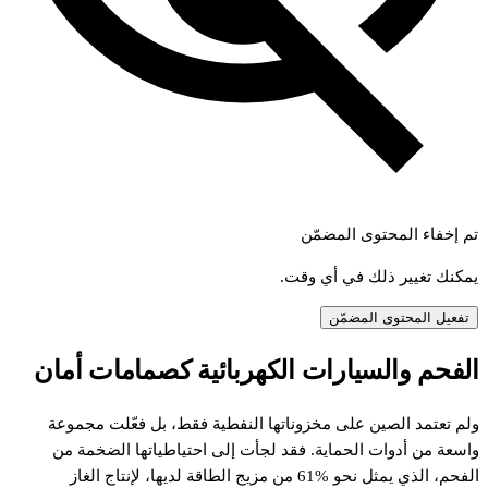
تم إخفاء المحتوى المضمّن
يمكنك تغيير ذلك في أي وقت.
تفعيل المحتوى المضمّن
لفحم
والسيارات
الكهربائية
كصمامات
أمان
لم
تعتمد
الصين
على
مخزوناتها
النفطية
فقط،
بل
فعّلت
مجموعة
اسعة
من
أدوات
الحماية.
فقد
لجأت
إلى
احتياطياتها
الضخمة
من
لفحم،
الذي
يمثل
نحو
61%
من
مزيج
الطاقة
لديها،
لإنتاج
الغاز