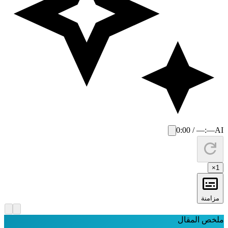
0:00 / —:—
AI
×
1
مزامنة
لخص المقال