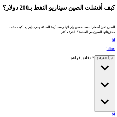
يف أفشلت الصين سيناريو النفط بـ200 دولار؟
لصين تكبح أسعار النفط بخفض وارداتها وسط أزمة الطاقة وحرب إيران.. كيف حمَت
خزوناتها السوق من الصدمة؟.. اعرف أكثر
b
blin
٣ دقائق قراءة
ابدأ القراءة
b