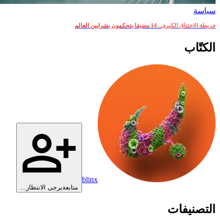
سياسة
خريطة الاختناق الكبرى.. 14 مضيقا يتحكمون بشرايين العالم
الكتّاب
blinx
متابعة
يرجى الانتظار...
التصنيفات