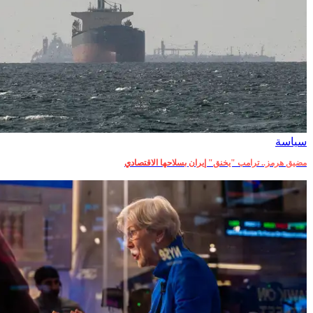
سياسة
مضيق هرمز.. ترامب "يخنق" إيران بسلاحها الاقتصادي