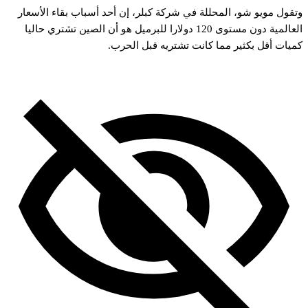
تقول
مويو
شو،
المحللة
في
شركة
كبلر،
إن
أحد
أسباب
بقاء
الأسعار
لعالمية
دون
مستوى
120
دولارا
للبرميل
هو
أن
الصين
تشتري
حاليا
ميات
أقل
بكثير
مما
كانت
تشتريه
قبل
الحرب.