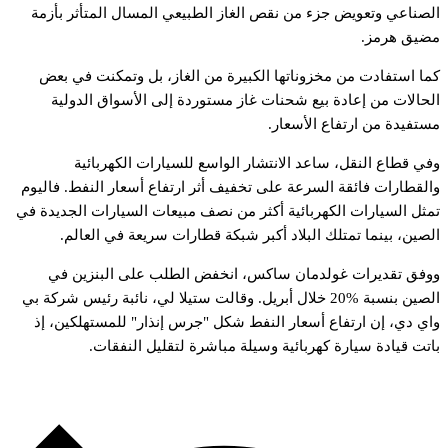
لصناعي
وتعويض
جزء
من
نقص
الغاز
الطبيعي
المسال
المتأثر
بأزمة
ضيق
هرمز.
ما
استفادت
من
مخزوناتها
الكبيرة
من
الغاز،
بل
وتمكنت
في
بعض
لحالات
من
إعادة
بيع
شحنات
غاز
مستوردة
إلى
الأسواق
الدولية
ستفيدة
من
ارتفاع
الأسعار.
في
قطاع
النقل،
ساعد
الانتشار
الواسع
للسيارات
الكهربائية
القطارات
فائقة
السرعة
على
تخفيف
أثر
ارتفاع
أسعار
النفط.
فاليوم
مثل
السيارات
الكهربائية
أكثر
من
نصف
مبيعات
السيارات
الجديدة
في
لصين،
بينما
تمتلك
البلاد
أكبر
شبكة
قطارات
سريعة
في
العالم.
وفق
تقديرات
غولدمان
ساكس،
انخفض
الطلب
على
البنزين
في
لصين
بنسبة
20%
خلال
أبريل.
وقالت
ستيلا
لي،
نائبة
رئيس
شركة
بي
اي
دي،
إن
ارتفاع
أسعار
النفط
شكل
"جرس
إنذار"
للمستهلكين،
إذ
اتت
قيادة
سيارة
كهربائية
وسيلة
مباشرة
لتقليل
النفقات.