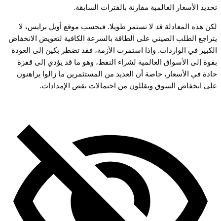
حديد
الأسعار
العالمية
مقارنة
بالفترات
السابقة.
كن
هذه
المعادلة
قد
لا
تستمر
طويلا.
فبحسب
موقع
أويل
برايس،
لا
تراجع
الطلب
الصيني
على
الطاقة
بالسرعة
الكافية
لتعويض
الانخفاض
لكبير
في
الواردات.
وإذا
استمرت
الأزمة،
فقد
تضطر
بكين
إلى
العودة
قوة
إلى
الأسواق
العالمية
لشراء
النفط،
وهو
ما
قد
يؤدي
إلى
قفزة
ادة
في
الأسعار،
خاصة
أن
العديد
من
المستثمرين
ما
زالوا
يراهنون
لى
انخفاض
السوق
ويقللون
من
احتمالات
نقص
الإمدادات.