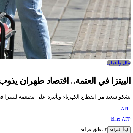
مال وأعمال
البيتزا في العتمة.. اقتصاد طهران يذوب 
يشكو سعيد من انقطاع الكهرباء وتأثيره على مطعمه للبيتزا ف
AF
bl
blinx
·
AFP
٣ دقائق قراءة
ابدأ القراءة